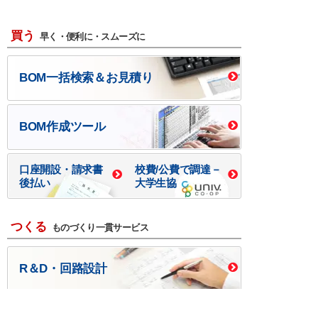
買う
早く・便利に・スムーズに
BOM一括検索＆お見積り
BOM作成ツール
口座開設・請求書
校費/公費で調達－
後払い
大学生協
つくる
ものづくり一貫サービス
R＆D・回路設計
基板設計・製造・実装