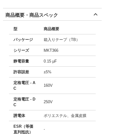
商品概要・商品スペック
型
商品概要
パッケージ
箱入りテープ（TB）
シリーズ
MKT366
静電容量
0.15 µF
許容誤差
±5%
定格電圧 - A
160V
C
定格電圧 - D
250V
C
誘電体
ポリエステル、金属皮膜
ESR（等価
-
直列抵抗）