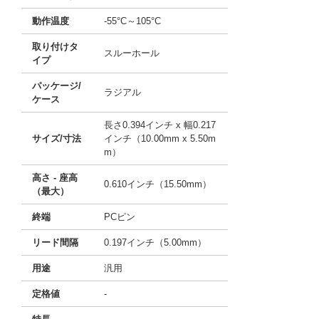
動作温度
-55°C～105°C
取り付けタ
スルーホール
イプ
パッケージ/
ラジアル
ケース
長さ0.394インチ x 幅0.217
サイズ/寸法
インチ（10.00mm x 5.50m
m）
高さ - 座高
0.610インチ（15.50mm）
（最大）
終端
PCピン
リード間隔
0.197インチ（5.00mm）
用途
汎用
定格値
-