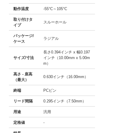
動作温度
-55°C～105°C
取り付けタ
スルーホール
イプ
パッケージ/
ラジアル
ケース
長さ0.394インチ x 幅0.197
サイズ/寸法
インチ（10.00mm x 5.00m
m）
高さ - 座高
0.630インチ（16.00mm）
（最大）
終端
PCピン
リード間隔
0.295インチ（7.50mm）
用途
汎用
定格値
-