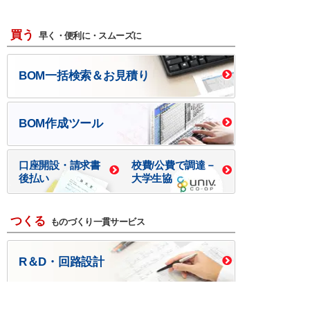
買う
早く・便利に・スムーズに
BOM一括検索＆お見積り
BOM作成ツール
口座開設・請求書
校費/公費で調達－
後払い
大学生協
つくる
ものづくり一貫サービス
R＆D・回路設計
基板設計・製造・実装