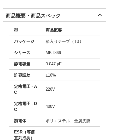
商品概要・商品スペック
型
商品概要
パッケージ
箱入りテープ（TB）
シリーズ
MKT366
静電容量
0.047 µF
許容誤差
±10%
定格電圧 - A
220V
C
定格電圧 - D
400V
C
誘電体
ポリエステル、金属皮膜
ESR（等価
-
直列抵抗）