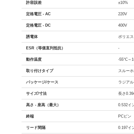
許容誤差
±10%
定格電圧 - AC
220V
定格電圧 - DC
400V
誘電体
ポリエス
ESR（等価直列抵抗）
-
動作温度
-55°C～1
取り付けタイプ
スルーホ
パッケージ/ケース
ラジアル
サイズ/寸法
長さ0.39
高さ - 座高（最大）
0.532
終端
PCピン
リード間隔
0.197