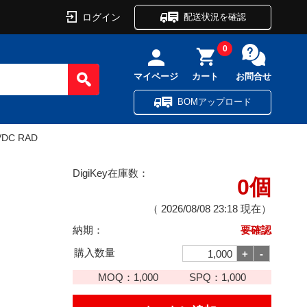
ログイン
配送状況を確認
0
マイページ
カート
お問合せ
BOMアップロード
VDC RAD
DigiKey在庫数：
0個
（
2026/08/08 23:18
現在）
納期：
要確認
購入数量
MOQ：
1,000
SPQ：
1,000