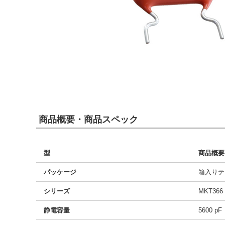
商品概要・商品スペック
型
商品概要
パッケージ
箱入りテ
シリーズ
MKT366
静電容量
5600 pF