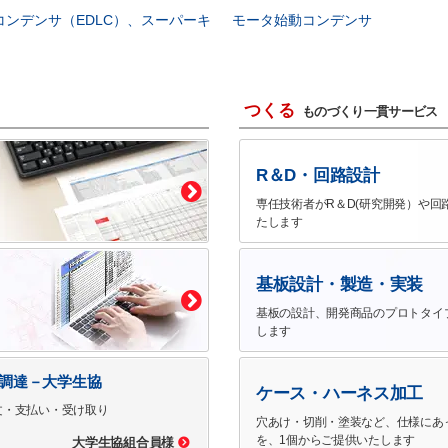
コンデンサ（EDLC）、スーパーキ
モータ始動コンデンサ
つくる
ものづくり一貫サービス
R＆D・回路設計
専任技術者がR＆D(研究開発）や回
たします
基板設計・製造・実装
基板の設計、開発商品のプロトタイ
します
で調達－大学生協
ケース・ハーネス加工
文・支払い・受け取り
穴あけ・切削・塗装など、仕様にあ
を、1個からご提供いたします
大学生協組合員様