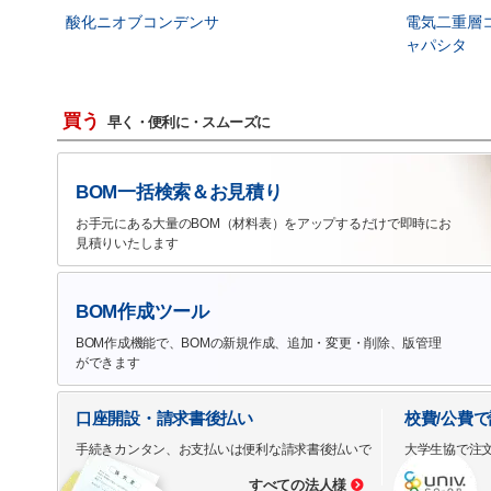
酸化ニオブコンデンサ
電気二重層
ャパシタ
買う
早く・便利に・スムーズに
BOM一括検索＆お見積り
お手元にある大量のBOM（材料表）をアップするだけで即時にお
見積りいたします
BOM作成ツール
BOM作成機能で、BOMの新規作成、追加・変更・削除、版管理
ができます
口座開設・請求書後払い
校費/公費
手続きカンタン、お支払いは便利な請求書後払いで
大学生協で注
すべての法人様