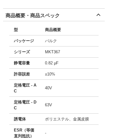
商品概要・商品スペック
型
商品概要
パッケージ
バルク
シリーズ
MKT367
静電容量
0.82 µF
許容誤差
±10%
定格電圧 - A
40V
C
定格電圧 - D
63V
C
誘電体
ポリエステル、金属皮膜
ESR（等価
-
直列抵抗）