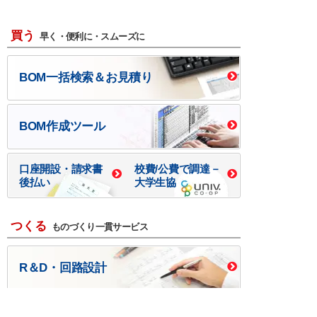
買う
早く・便利に・スムーズに
BOM一括検索＆お見積り
BOM作成ツール
口座開設・請求書
校費/公費で調達－
後払い
大学生協
つくる
ものづくり一貫サービス
R＆D・回路設計
基板設計・製造・実装