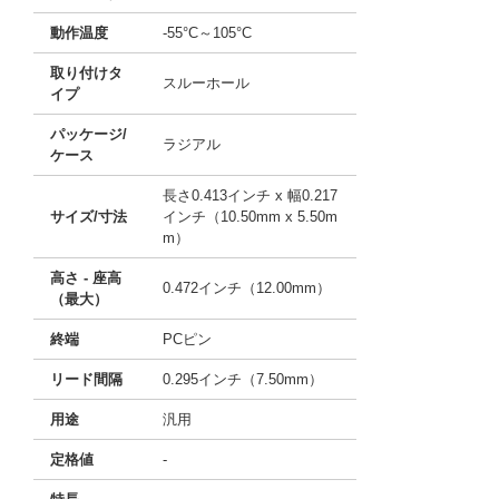
動作温度
-55°C～105°C
取り付けタ
スルーホール
イプ
パッケージ/
ラジアル
ケース
長さ0.413インチ x 幅0.217
サイズ/寸法
インチ（10.50mm x 5.50m
m）
高さ - 座高
0.472インチ（12.00mm）
（最大）
終端
PCピン
リード間隔
0.295インチ（7.50mm）
用途
汎用
定格値
-