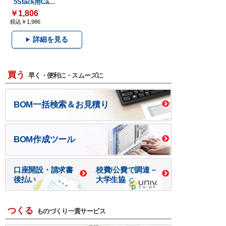
5Stack用Ca...
￥1,806
税込￥1,986
詳細を見る
買う
早く・便利に・スムーズに
BOM一括検索＆お見積り
BOM作成ツール
口座開設・請求書
校費/公費で調達－
後払い
大学生協
つくる
ものづくり一貫サービス