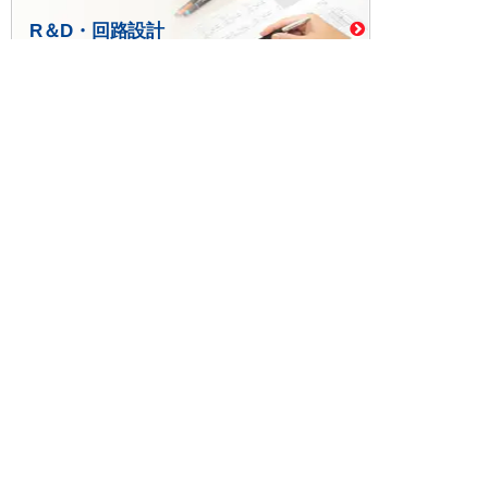
R＆D・回路設計
基板設計・製造・実装
ケース・ハーネス加工
※掲載されている価格には消費税、各種手数料が含まれ
ておりません。別途消費税およびお支払方法に応じた
手数料が必要になります。
※このホームページに掲載されている、記事・写真の一
部または全部をそのまま、または改変して利用・転
載・転用することを禁じます。
※商品によって販売価格が店頭価格と異なる場合がござ
います。
※弊社ではお客様が商品を選びやすくするためにデータ
シートの提供や技術情報、商品画像の表示を行ってい