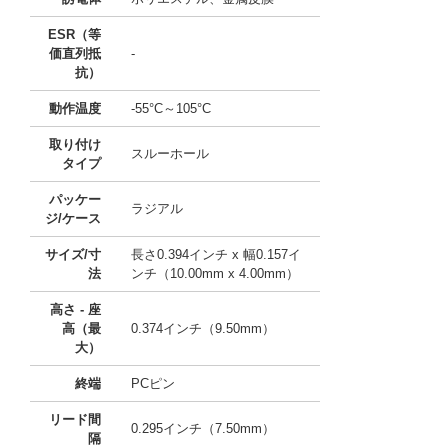
ESR（等
価直列抵
-
抗）
動作温度
-55°C～105°C
取り付け
スルーホール
タイプ
パッケー
ラジアル
ジ/ケース
サイズ/寸
長さ0.394インチ x 幅0.157イ
法
ンチ（10.00mm x 4.00mm）
高さ - 座
高（最
0.374インチ（9.50mm）
大）
終端
PCピン
リード間
0.295インチ（7.50mm）
隔