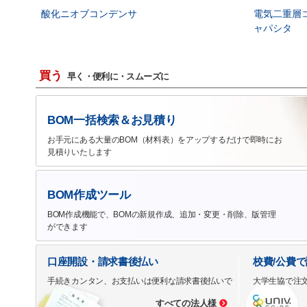
酸化ニオブコンデンサ
電気二重層
ャパシタ
買う
早く・便利に・スムーズに
BOM一括検索＆お見積り
お手元にある大量のBOM（材料表）をアップするだけで即時にお
見積りいたします
BOM作成ツール
BOM作成機能で、BOMの新規作成、追加・変更・削除、版管理
ができます
口座開設・請求書後払い
校費/公費
手続きカンタン、お支払いは便利な請求書後払いで
大学生協で注
すべての法人様