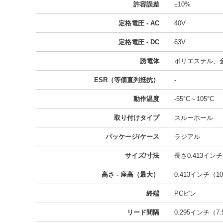
許容誤差
±10%
定格電圧 - AC
40V
定格電圧 - DC
63V
誘電体
ポリエステル、
ESR（等価直列抵抗）
-
動作温度
-55°C～105°C
取り付けタイプ
スルーホール
パッケージ/ケース
ラジアル
サイズ/寸法
長さ0.413インチ 
高さ - 座高（最大）
0.413インチ（10
終端
PCピン
リード間隔
0.295インチ（7