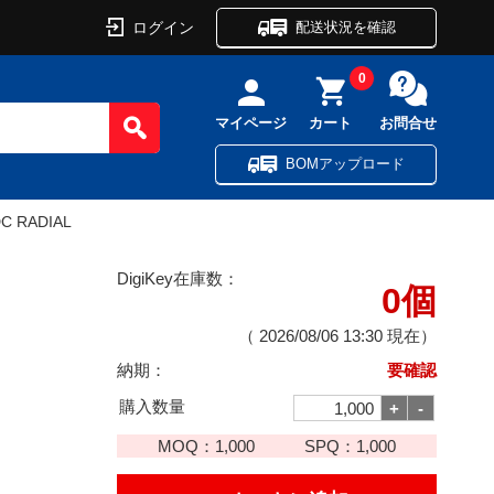
ログイン
配送状況を確認
0
マイページ
カート
お問合せ
BOMアップロード
DC RADIAL
DigiKey在庫数：
0個
（
2026/08/06 13:30
現在）
納期：
要確認
購入数量
MOQ：
1,000
SPQ：
1,000