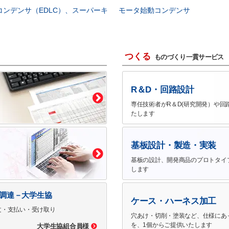
コンデンサ（EDLC）、スーパーキ
モータ始動コンデンサ
つくる
ものづくり一貫サービス
R＆D・回路設計
専任技術者がR＆D(研究開発）や回
たします
基板設計・製造・実装
基板の設計、開発商品のプロトタイ
します
で調達－大学生協
ケース・ハーネス加工
文・支払い・受け取り
穴あけ・切削・塗装など、仕様にあ
を、1個からご提供いたします
大学生協組合員様