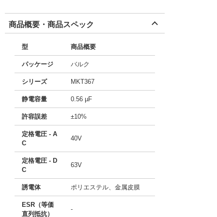
商品概要・商品スペック
型
商品概要
パッケージ
バルク
シリーズ
MKT367
静電容量
0.56 µF
許容誤差
±10%
定格電圧 - A
40V
C
定格電圧 - D
63V
C
誘電体
ポリエステル、金属皮膜
ESR（等価
-
直列抵抗）