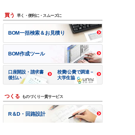
買う
早く・便利に・スムーズに
BOM一括検索＆お見積り
BOM作成ツール
口座開設・請求書
校費/公費で調達－
後払い
大学生協
つくる
ものづくり一貫サービス
R＆D・回路設計
基板設計・製造・実装