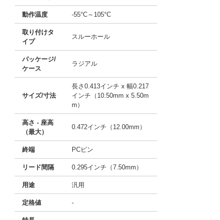
動作温度
-55°C～105°C
取り付けタ
スルーホール
イプ
パッケージ/
ラジアル
ケース
長さ0.413インチ x 幅0.217
サイズ/寸法
インチ（10.50mm x 5.50m
m）
高さ - 座高
0.472インチ（12.00mm）
（最大）
終端
PCピン
リード間隔
0.295インチ（7.50mm）
用途
汎用
定格値
-