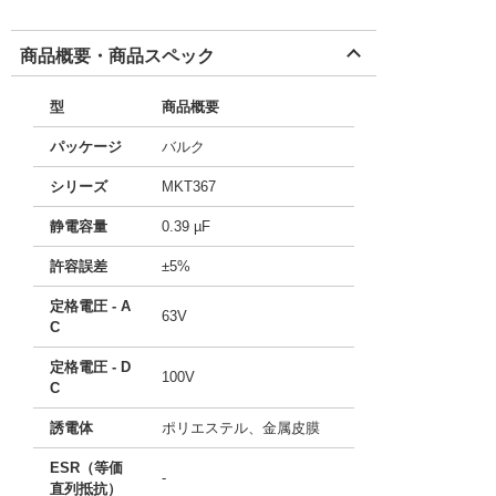
商品概要・商品スペック
型
商品概要
パッケージ
バルク
シリーズ
MKT367
静電容量
0.39 µF
許容誤差
±5%
定格電圧 - A
63V
C
定格電圧 - D
100V
C
誘電体
ポリエステル、金属皮膜
ESR（等価
-
直列抵抗）