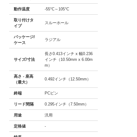
動作温度
-55°C～105°C
取り付けタ
スルーホール
イプ
パッケージ/
ラジアル
ケース
長さ0.413インチ x 幅0.236
サイズ/寸法
インチ（10.50mm x 6.00m
m）
高さ - 座高
0.492インチ（12.50mm）
（最大）
終端
PCピン
リード間隔
0.295インチ（7.50mm）
用途
汎用
定格値
-