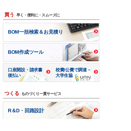
買う
早く・便利に・スムーズに
BOM一括検索＆お見積り
BOM作成ツール
口座開設・請求書
校費/公費で調達－
後払い
大学生協
つくる
ものづくり一貫サービス
R＆D・回路設計
基板設計・製造・実装