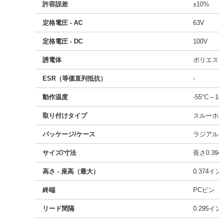
許容誤差
±10%
定格電圧 - AC
63V
定格電圧 - DC
100V
誘電体
ポリエス
ESR（等価直列抵抗）
-
動作温度
-55°C～1
取り付けタイプ
スルーホ
パッケージ/ケース
ラジアル
サイズ/寸法
長さ0.39
高さ - 座高（最大）
0.374
終端
PCピン
リード間隔
0.295