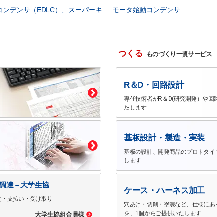
コンデンサ（EDLC）、スーパーキ
モータ始動コンデンサ
つくる
ものづくり一貫サービス
R＆D・回路設計
専任技術者がR＆D(研究開発）や回
たします
基板設計・製造・実装
基板の設計、開発商品のプロトタイ
します
で調達－大学生協
ケース・ハーネス加工
文・支払い・受け取り
穴あけ・切削・塗装など、仕様にあ
を、1個からご提供いたします
大学生協組合員様