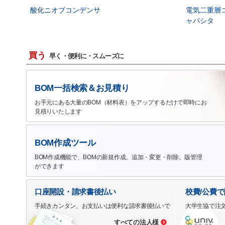
酸化ニオブコンデンサ
電気二重層
ャパシタ
買う
早く・便利に・スムーズに
BOM一括検索＆お見積り
お手元にある大量のBOM（材料表）をアップするだけで即時にお
見積りいたします
BOM作成ツール
BOM作成機能で、BOMの新規作成、追加・変更・削除、版管理
ができます
口座開設・請求書後払い
校費/公費
手続きカンタン、お支払いは便利な請求書後払いで
大学生協で注
すべての法人様