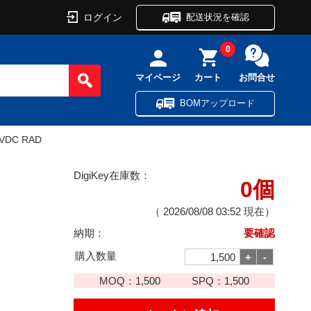
ログイン
配送状況を確認
0
マイページ
カート
お問合せ
BOMアップロード
0VDC RAD
DigiKey在庫数：
0個
（
2026/08/08 03:52
現在）
納期：
要確認
購入数量
MOQ：
1,500
SPQ：
1,500