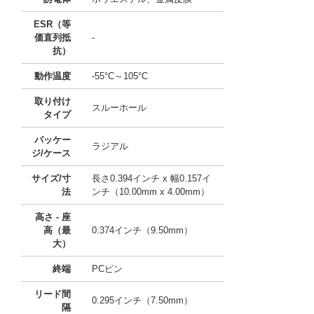
ESR（等
価直列抵
-
抗）
動作温度
-55°C～105°C
取り付け
スルーホール
タイプ
パッケー
ラジアル
ジ/ケース
サイズ/寸
長さ0.394インチ x 幅0.157イ
法
ンチ（10.00mm x 4.00mm）
高さ - 座
高（最
0.374インチ（9.50mm）
大）
終端
PCピン
リード間
0.295インチ（7.50mm）
隔