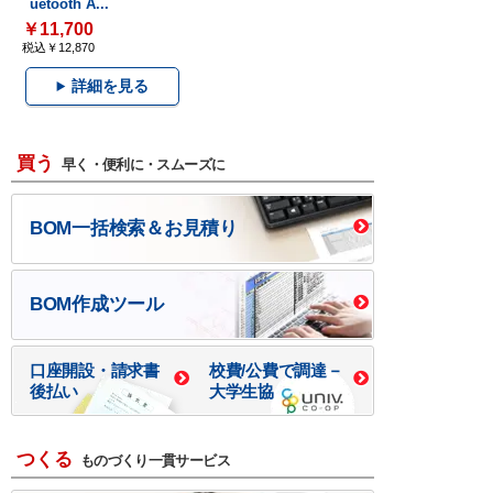
uetooth A...
￥11,700
税込￥12,870
詳細を見る
買う
早く・便利に・スムーズに
BOM一括検索＆お見積り
BOM作成ツール
口座開設・請求書
校費/公費で調達－
後払い
大学生協
つくる
ものづくり一貫サービス