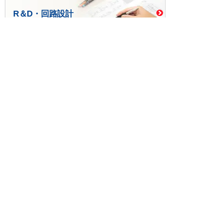
R＆D・回路設計
基板設計・製造・実装
ケース・ハーネス加工
※掲載されている価格には消費税、各種手数料が含まれ
ておりません。別途消費税およびお支払方法に応じた
手数料が必要になります。
※このホームページに掲載されている、記事・写真の一
部または全部をそのまま、または改変して利用・転
載・転用することを禁じます。
※商品によって販売価格が店頭価格と異なる場合がござ
います。
※弊社ではお客様が商品を選びやすくするためにデータ
シートの提供や技術情報、商品画像の表示を行ってい