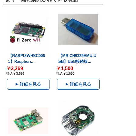
【RASPIZWHSC006
【MR-CH9329EMU-U
5】Raspberr...
SB】USB接続版...
￥3,269
￥1,500
税込￥3,595
税込￥1,650
詳細を見る
詳細を見る