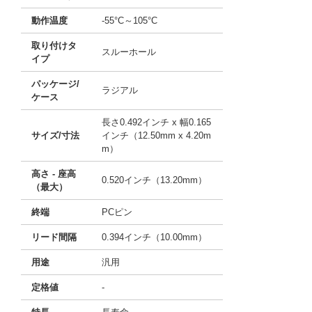
動作温度
-55°C～105°C
取り付けタ
スルーホール
イプ
パッケージ/
ラジアル
ケース
長さ0.492インチ x 幅0.165
サイズ/寸法
インチ（12.50mm x 4.20m
m）
高さ - 座高
0.520インチ（13.20mm）
（最大）
終端
PCピン
リード間隔
0.394インチ（10.00mm）
用途
汎用
定格値
-