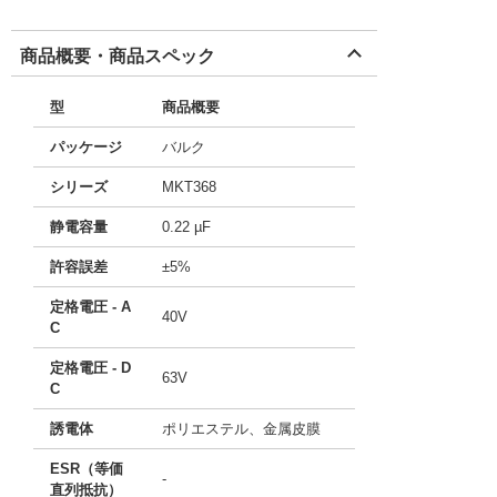
商品概要・商品スペック
型
商品概要
パッケージ
バルク
シリーズ
MKT368
静電容量
0.22 µF
許容誤差
±5%
定格電圧 - A
40V
C
定格電圧 - D
63V
C
誘電体
ポリエステル、金属皮膜
ESR（等価
-
直列抵抗）