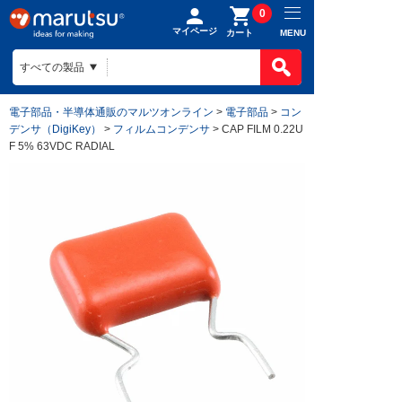
0
マイページ
MENU
カート
電子部品・半導体通販のマルツオンライン
>
電子部品
>
コン
デンサ（DigiKey）
>
フィルムコンデンサ
> CAP FILM 0.22U
F 5% 63VDC RADIAL