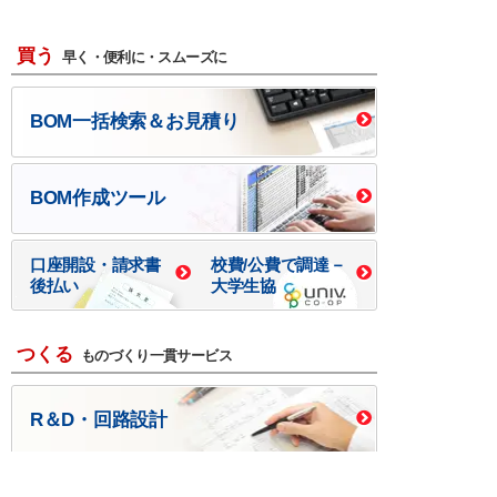
買う
早く・便利に・スムーズに
BOM一括検索＆お見積り
BOM作成ツール
口座開設・請求書
校費/公費で調達－
後払い
大学生協
つくる
ものづくり一貫サービス
R＆D・回路設計
基板設計・製造・実装