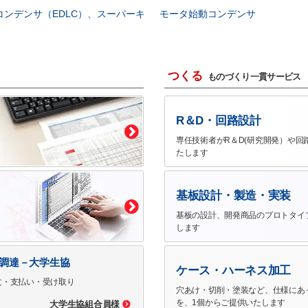
コンデンサ（EDLC）、スーパーキ
モータ始動コンデンサ
つくる
ものづくり一貫サービス
R＆D・回路設計
専任技術者がR＆D(研究開発）や回
たします
基板設計・製造・実装
基板の設計、開発商品のプロトタイ
します
で調達－大学生協
ケース・ハーネス加工
文・支払い・受け取り
穴あけ・切削・塗装など、仕様にあ
を、1個からご提供いたします
大学生協組合員様