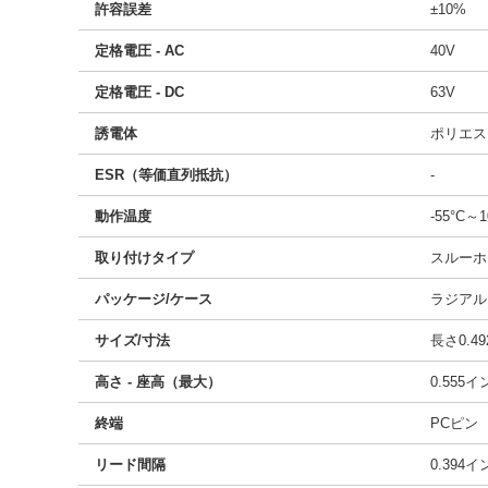
許容誤差
±10%
定格電圧 - AC
40V
定格電圧 - DC
63V
誘電体
ポリエス
ESR（等価直列抵抗）
-
動作温度
-55°C～1
取り付けタイプ
スルーホ
パッケージ/ケース
ラジアル
サイズ/寸法
長さ0.49
高さ - 座高（最大）
0.555
終端
PCピン
リード間隔
0.394