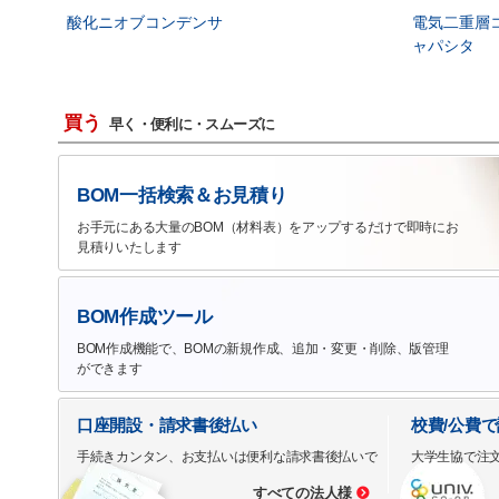
酸化ニオブコンデンサ
電気二重層
ャパシタ
買う
早く・便利に・スムーズに
BOM一括検索＆お見積り
お手元にある大量のBOM（材料表）をアップするだけで即時にお
見積りいたします
BOM作成ツール
BOM作成機能で、BOMの新規作成、追加・変更・削除、版管理
ができます
口座開設・請求書後払い
校費/公費
手続きカンタン、お支払いは便利な請求書後払いで
大学生協で注
すべての法人様