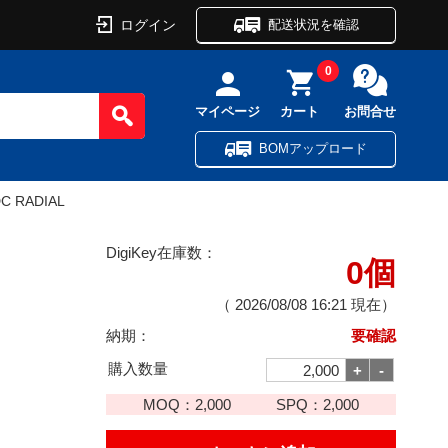
ログイン
配送状況を確認
0
マイページ
カート
お問合せ
BOMアップロード
DC RADIAL
DigiKey在庫数：
0個
（
2026/08/08 16:21
現在）
納期：
要確認
購入数量
MOQ：
2,000
SPQ：
2,000