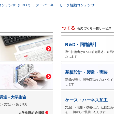
コンデンサ（EDLC）、スーパーキ
モータ始動コンデンサ
つくる
ものづくり一貫サービス
R＆D・回路設計
専任技術者がR＆D(研究開発）や回
たします
基板設計・製造・実装
基板の設計、開発商品のプロトタイ
します
で調達－大学生協
ケース・ハーネス加工
文・支払い・受け取り
穴あけ・切削・塗装など、仕様にあ
を、1個からご提供いたします
大学生協組合員様