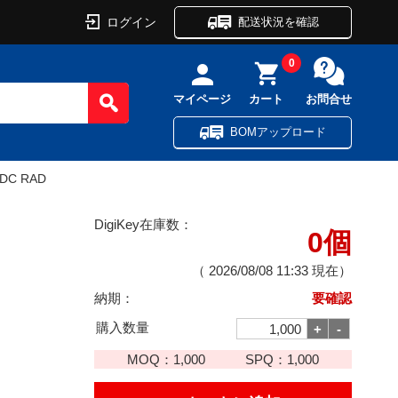
ログイン
配送状況を確認
0
マイページ
カート
お問合せ
BOMアップロード
VDC RAD
DigiKey在庫数：
0個
（
2026/08/08 11:33
現在）
納期：
要確認
購入数量
MOQ：
1,000
SPQ：
1,000