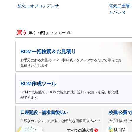
酸化ニオブコンデンサ
電気二重層
ャパシタ
買う
早く・便利に・スムーズに
BOM一括検索＆お見積り
お手元にある大量のBOM（材料表）をアップするだけで即時にお
見積りいたします
BOM作成ツール
BOM作成機能で、BOMの新規作成、追加・変更・削除、版管理
ができます
口座開設・請求書後払い
校費/公費
手続きカンタン、お支払いは便利な請求書後払いで
大学生協で注
すべての法人様