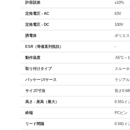
許容誤差
±10%
定格電圧 - AC
63V
定格電圧 - DC
100V
誘電体
ポリエス
ESR（等価直列抵抗）
-
動作温度
-55°C～1
取り付けタイプ
スルーホ
パッケージ/ケース
ラジアル
サイズ/寸法
長さ0.68
高さ - 座高（最大）
0.551
終端
PCピン
リード間隔
0.591