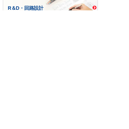
R＆D・回路設計
基板設計・製造・実装
ケース・ハーネス加工
※掲載されている価格には消費税、各種手数料が含まれ
ておりません。別途消費税およびお支払方法に応じた
手数料が必要になります。
※このホームページに掲載されている、記事・写真の一
部または全部をそのまま、または改変して利用・転
載・転用することを禁じます。
※商品によって販売価格が店頭価格と異なる場合がござ
います。
※弊社ではお客様が商品を選びやすくするためにデータ
シートの提供や技術情報、商品画像の表示を行ってい