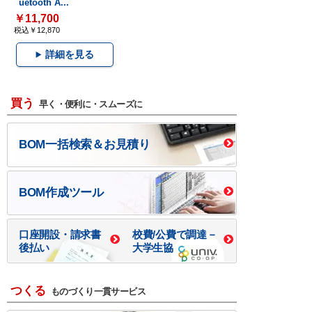
uetooth A...
￥11,700
税込￥12,870
詳細を見る
買う
早く・便利に・スムーズに
BOM一括検索＆お見積り
BOM作成ツール
口座開設・請求書
校費/公費で調達－
後払い
大学生協
つくる
ものづくり一貫サービス