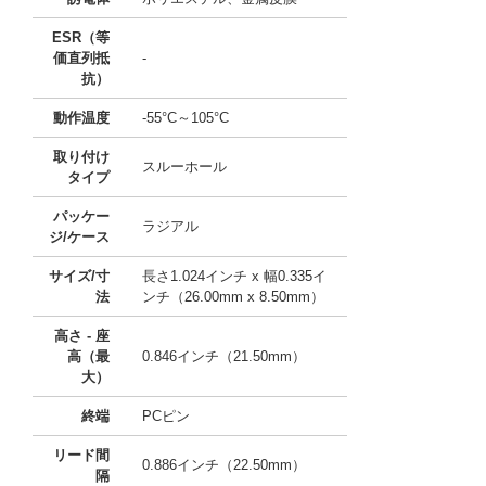
ESR（等
価直列抵
-
抗）
動作温度
-55°C～105°C
取り付け
スルーホール
タイプ
パッケー
ラジアル
ジ/ケース
サイズ/寸
長さ1.024インチ x 幅0.335イ
法
ンチ（26.00mm x 8.50mm）
高さ - 座
高（最
0.846インチ（21.50mm）
大）
終端
PCピン
リード間
0.886インチ（22.50mm）
隔