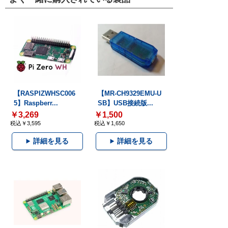
【RASPIZWHSC006
【MR-CH9329EMU-U
5】Raspberr...
SB】USB接続版...
￥3,269
￥1,500
税込￥3,595
税込￥1,650
詳細を見る
詳細を見る