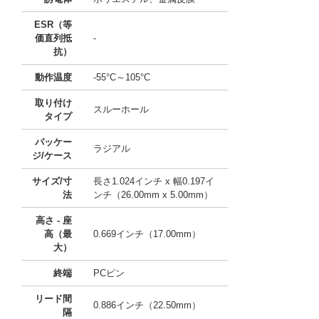
ESR（等
価直列抵
-
抗）
動作温度
-55°C～105°C
取り付け
スルーホール
タイプ
パッケー
ラジアル
ジ/ケース
サイズ/寸
長さ1.024インチ x 幅0.197イ
法
ンチ（26.00mm x 5.00mm）
高さ - 座
高（最
0.669インチ（17.00mm）
大）
終端
PCピン
リード間
0.886インチ（22.50mm）
隔