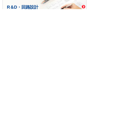
R＆D・回路設計
基板設計・製造・実装
ケース・ハーネス加工
※掲載されている価格には消費税、各種手数料が含まれ
ておりません。別途消費税およびお支払方法に応じた
手数料が必要になります。
※このホームページに掲載されている、記事・写真の一
部または全部をそのまま、または改変して利用・転
載・転用することを禁じます。
※商品によって販売価格が店頭価格と異なる場合がござ
います。
※弊社ではお客様が商品を選びやすくするためにデータ
シートの提供や技術情報、商品画像の表示を行ってい