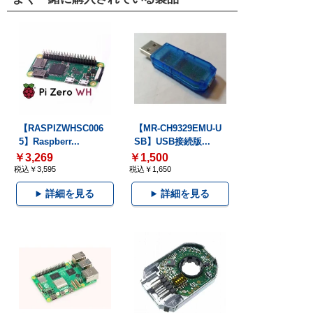
【RASPIZWHSC006
【MR-CH9329EMU-U
5】Raspberr...
SB】USB接続版...
￥3,269
￥1,500
税込￥3,595
税込￥1,650
詳細を見る
詳細を見る