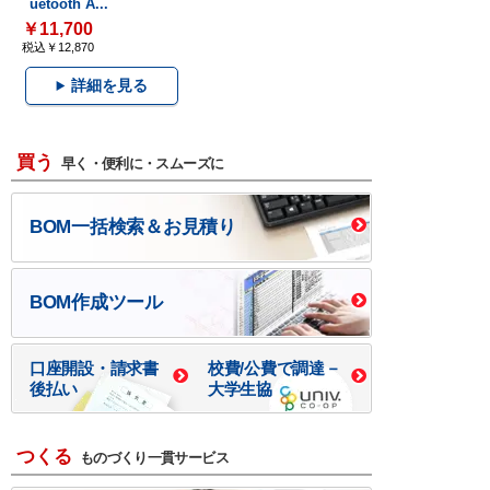
uetooth A...
￥11,700
税込￥12,870
詳細を見る
買う
早く・便利に・スムーズに
BOM一括検索＆お見積り
BOM作成ツール
口座開設・請求書
校費/公費で調達－
後払い
大学生協
つくる
ものづくり一貫サービス