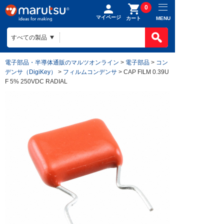
0
マイページ
MENU
カート
電子部品・半導体通販のマルツオンライン
>
電子部品
>
コン
デンサ（DigiKey）
>
フィルムコンデンサ
> CAP FILM 0.39U
F 5% 250VDC RADIAL