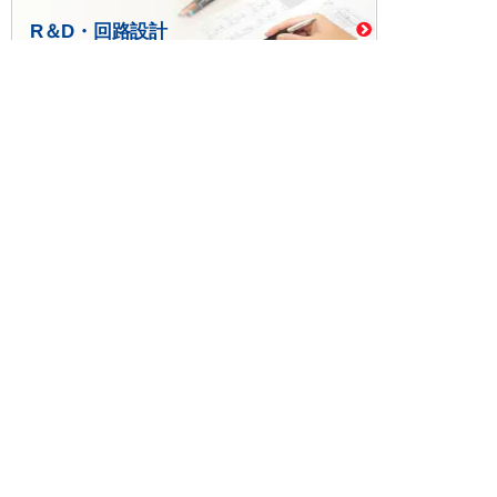
R＆D・回路設計
基板設計・製造・実装
ケース・ハーネス加工
※掲載されている価格には消費税、各種手数料が含まれ
ておりません。別途消費税およびお支払方法に応じた
手数料が必要になります。
※このホームページに掲載されている、記事・写真の一
部または全部をそのまま、または改変して利用・転
載・転用することを禁じます。
※商品によって販売価格が店頭価格と異なる場合がござ
います。
※弊社ではお客様が商品を選びやすくするためにデータ
シートの提供や技術情報、商品画像の表示を行ってい