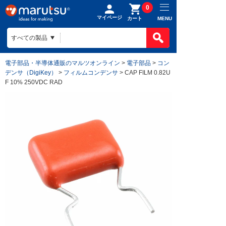
0
マイページ
MENU
カート
電子部品・半導体通販のマルツオンライン
>
電子部品
>
コン
デンサ（DigiKey）
>
フィルムコンデンサ
> CAP FILM 0.82U
F 10% 250VDC RAD