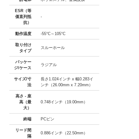
ESR（等
価直列抵
-
抗）
動作温度
-55°C～105°C
取り付け
スルーホール
タイプ
パッケー
ラジアル
ジ/ケース
サイズ/寸
長さ1.024インチ x 幅0.283イ
法
ンチ（26.00mm x 7.20mm）
高さ - 座
高（最
0.748インチ（19.00mm）
大）
終端
PCピン
リード間
0.886インチ（22.50mm）
隔