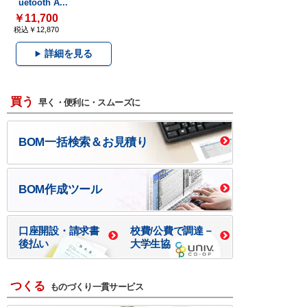
uetooth A...
￥11,700
税込￥12,870
詳細を見る
買う
早く・便利に・スムーズに
BOM一括検索＆お見積り
BOM作成ツール
口座開設・請求書
校費/公費で調達－
後払い
大学生協
つくる
ものづくり一貫サービス