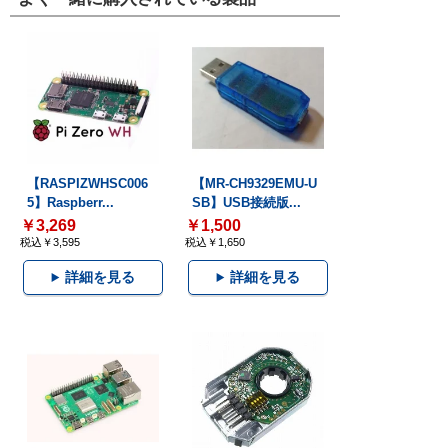
【RASPIZWHSC006
【MR-CH9329EMU-U
5】Raspberr...
SB】USB接続版...
￥3,269
￥1,500
税込￥3,595
税込￥1,650
詳細を見る
詳細を見る