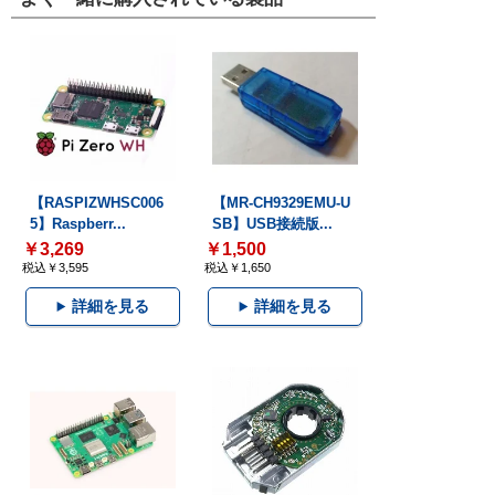
【RASPIZWHSC006
【MR-CH9329EMU-U
5】Raspberr...
SB】USB接続版...
￥3,269
￥1,500
税込￥3,595
税込￥1,650
詳細を見る
詳細を見る