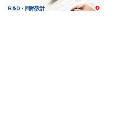
R＆D・回路設計
基板設計・製造・実装
ケース・ハーネス加工
※掲載されている価格には消費税、各種手数料が含まれ
ておりません。別途消費税およびお支払方法に応じた
手数料が必要になります。
※このホームページに掲載されている、記事・写真の一
部または全部をそのまま、または改変して利用・転
載・転用することを禁じます。
※商品によって販売価格が店頭価格と異なる場合がござ
います。
※弊社ではお客様が商品を選びやすくするためにデータ
シートの提供や技術情報、商品画像の表示を行ってい