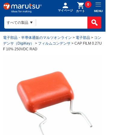
0
マイページ
MENU
カート
電子部品・半導体通販のマルツオンライン
>
電子部品
>
コン
デンサ（DigiKey）
>
フィルムコンデンサ
> CAP FILM 0.27U
F 10% 250VDC RAD