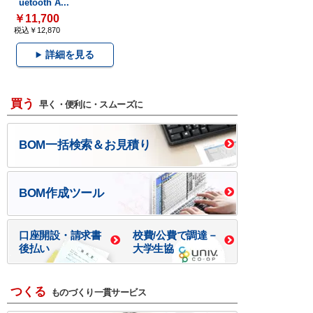
uetooth A...
￥11,700
税込￥12,870
詳細を見る
買う
早く・便利に・スムーズに
BOM一括検索＆お見積り
BOM作成ツール
口座開設・請求書
校費/公費で調達－
後払い
大学生協
つくる
ものづくり一貫サービス