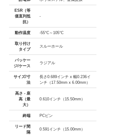
ESR（等
価直列抵
-
抗）
動作温度
-55°C～105°C
取り付け
スルーホール
タイプ
パッケー
ラジアル
ジ/ケース
サイズ/寸
長さ0.689インチ x 幅0.236イ
法
ンチ（17.50mm x 6.00mm）
高さ - 座
高（最
0.610インチ（15.50mm）
大）
終端
PCピン
リード間
0.591インチ（15.00mm）
隔