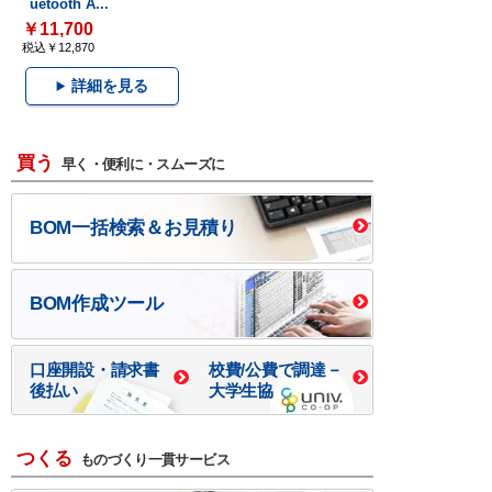
uetooth A...
￥11,700
税込￥12,870
詳細を見る
買う
早く・便利に・スムーズに
BOM一括検索＆お見積り
BOM作成ツール
口座開設・請求書
校費/公費で調達－
後払い
大学生協
つくる
ものづくり一貫サービス