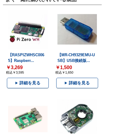
【RASPIZWHSC006
【MR-CH9329EMU-U
5】Raspberr...
SB】USB接続版...
￥3,269
￥1,500
税込￥3,595
税込￥1,650
詳細を見る
詳細を見る