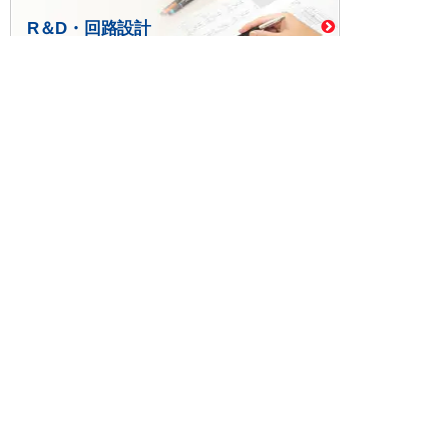
R＆D・回路設計
基板設計・製造・実装
ケース・ハーネス加工
※掲載されている価格には消費税、各種手数料が含まれ
ておりません。別途消費税およびお支払方法に応じた
手数料が必要になります。
※このホームページに掲載されている、記事・写真の一
部または全部をそのまま、または改変して利用・転
載・転用することを禁じます。
※商品によって販売価格が店頭価格と異なる場合がござ
います。
※弊社ではお客様が商品を選びやすくするためにデータ
シートの提供や技術情報、商品画像の表示を行ってい