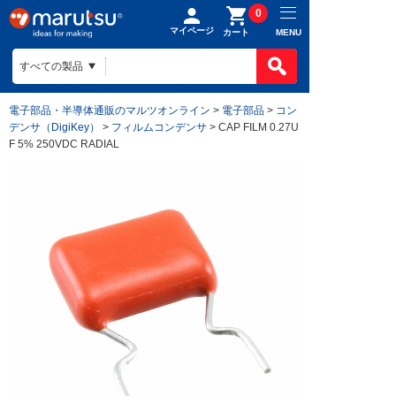
0
マイページ
MENU
カート
電子部品・半導体通販のマルツオンライン
>
電子部品
>
コン
デンサ（DigiKey）
>
フィルムコンデンサ
> CAP FILM 0.27U
F 5% 250VDC RADIAL