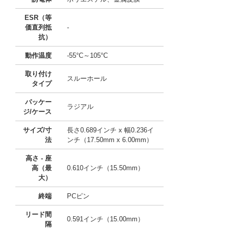
ESR（等
価直列抵
-
抗）
動作温度
-55°C～105°C
取り付け
スルーホール
タイプ
パッケー
ラジアル
ジ/ケース
サイズ/寸
長さ0.689インチ x 幅0.236イ
法
ンチ（17.50mm x 6.00mm）
高さ - 座
高（最
0.610インチ（15.50mm）
大）
終端
PCピン
リード間
0.591インチ（15.00mm）
隔