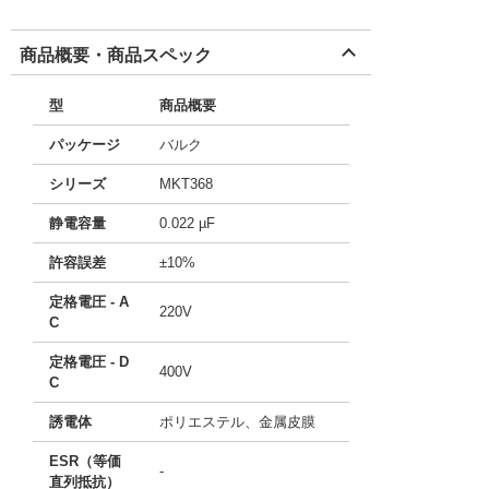
商品概要・商品スペック
型
商品概要
パッケージ
バルク
シリーズ
MKT368
静電容量
0.022 µF
許容誤差
±10%
定格電圧 - A
220V
C
定格電圧 - D
400V
C
誘電体
ポリエステル、金属皮膜
ESR（等価
-
直列抵抗）