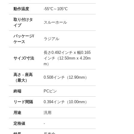
動作温度
-55°C～105°C
取り付けタ
スルーホール
イプ
パッケージ/
ラジアル
ケース
長さ0.492インチ x 幅0.165
サイズ/寸法
インチ（12.50mm x 4.20m
m）
高さ - 座高
0.508インチ（12.90mm）
（最大）
終端
PCピン
リード間隔
0.394インチ（10.00mm）
用途
汎用
定格値
-