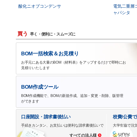
酸化ニオブコンデンサ
電気二重層
ャパシタ
買う
早く・便利に・スムーズに
BOM一括検索＆お見積り
お手元にある大量のBOM（材料表）をアップするだけで即時にお
見積りいたします
BOM作成ツール
BOM作成機能で、BOMの新規作成、追加・変更・削除、版管理
ができます
口座開設・請求書後払い
校費/公費
手続きカンタン、お支払いは便利な請求書後払いで
大学生協で注
すべての法人様