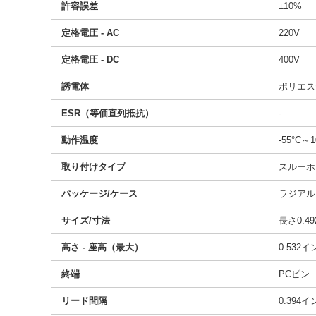
許容誤差
±10%
定格電圧 - AC
220V
定格電圧 - DC
400V
誘電体
ポリエス
ESR（等価直列抵抗）
-
動作温度
-55°C～1
取り付けタイプ
スルーホ
パッケージ/ケース
ラジアル
サイズ/寸法
長さ0.49
高さ - 座高（最大）
0.532
終端
PCピン
リード間隔
0.394