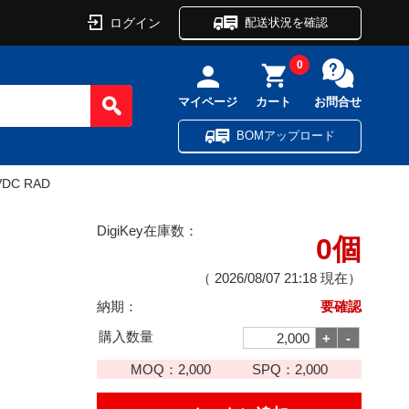
ログイン
配送状況を確認
0
マイページ
カート
お問合せ
BOMアップロード
VDC RAD
DigiKey在庫数：
0個
（
2026/08/07 21:18
現在）
納期：
要確認
購入数量
MOQ：
2,000
SPQ：
2,000