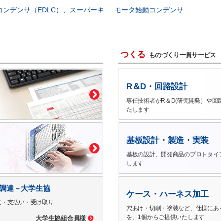
コンデンサ（EDLC）、スーパーキ
モータ始動コンデンサ
つくる
ものづくり一貫サービス
R＆D・回路設計
専任技術者がR＆D(研究開発）や回
たします
基板設計・製造・実装
基板の設計、開発商品のプロトタイ
します
で調達－大学生協
ケース・ハーネス加工
文・支払い・受け取り
穴あけ・切削・塗装など、仕様にあ
を、1個からご提供いたします
大学生協組合員様