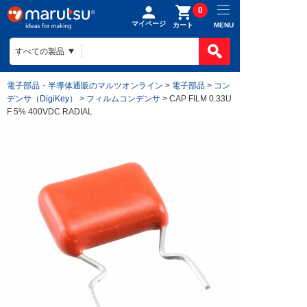
0
マイページ
MENU
カート
電子部品・半導体通販のマルツオンライン
>
電子部品
>
コン
デンサ（DigiKey）
>
フィルムコンデンサ
> CAP FILM 0.33U
F 5% 400VDC RADIAL