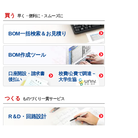
買う
早く・便利に・スムーズに
BOM一括検索＆お見積り
BOM作成ツール
口座開設・請求書
校費/公費で調達－
後払い
大学生協
つくる
ものづくり一貫サービス
R＆D・回路設計
基板設計・製造・実装