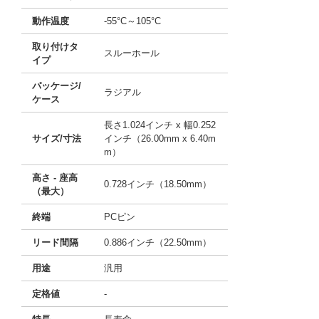
動作温度
-55°C～105°C
取り付けタ
スルーホール
イプ
パッケージ/
ラジアル
ケース
長さ1.024インチ x 幅0.252
サイズ/寸法
インチ（26.00mm x 6.40m
m）
高さ - 座高
0.728インチ（18.50mm）
（最大）
終端
PCピン
リード間隔
0.886インチ（22.50mm）
用途
汎用
定格値
-