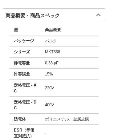
商品概要・商品スペック
型
商品概要
パッケージ
バルク
シリーズ
MKT368
静電容量
0.33 µF
許容誤差
±5%
定格電圧 - A
220V
C
定格電圧 - D
400V
C
誘電体
ポリエステル、金属皮膜
ESR（等価
-
直列抵抗）