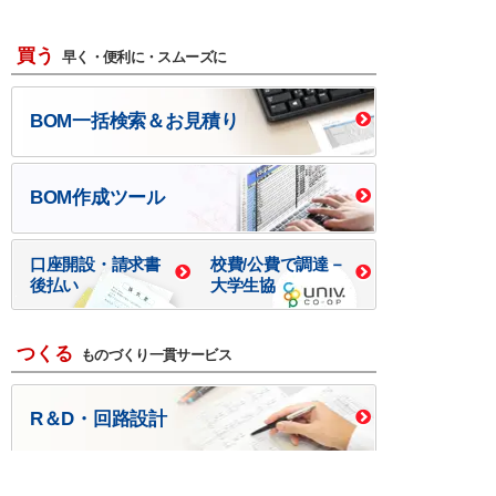
買う
早く・便利に・スムーズに
BOM一括検索＆お見積り
BOM作成ツール
口座開設・請求書
校費/公費で調達－
後払い
大学生協
つくる
ものづくり一貫サービス
R＆D・回路設計
基板設計・製造・実装