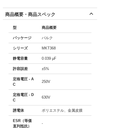
商品概要・商品スペック
型
商品概要
パッケージ
バルク
シリーズ
MKT368
静電容量
0.039 µF
許容誤差
±5%
定格電圧 - A
250V
C
定格電圧 - D
630V
C
誘電体
ポリエステル、金属皮膜
ESR（等価
-
直列抵抗）