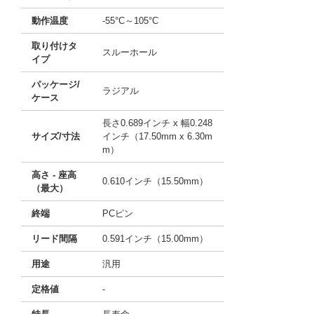
動作温度
-55°C～105°C
取り付けタ
スルーホール
イプ
パッケージ/
ラジアル
ケース
長さ0.689インチ x 幅0.248
サイズ/寸法
インチ（17.50mm x 6.30m
m）
高さ - 座高
0.610インチ（15.50mm）
（最大）
終端
PCピン
リード間隔
0.591インチ（15.00mm）
用途
汎用
定格値
-