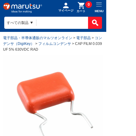
0
マイページ
MENU
カート
電子部品・半導体通販のマルツオンライン
>
電子部品
>
コン
デンサ（DigiKey）
>
フィルムコンデンサ
> CAP FILM 0.039
UF 5% 630VDC RAD