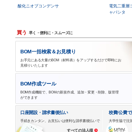
酸化ニオブコンデンサ
電気二重層
ャパシタ
買う
早く・便利に・スムーズに
BOM一括検索＆お見積り
お手元にある大量のBOM（材料表）をアップするだけで即時にお
見積りいたします
BOM作成ツール
BOM作成機能で、BOMの新規作成、追加・変更・削除、版管理
ができます
口座開設・請求書後払い
校費/公費
手続きカンタン、お支払いは便利な請求書後払いで
大学生協で注
すべての法人様