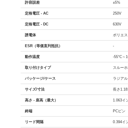
許容誤差
±5%
定格電圧 - AC
250V
定格電圧 - DC
630V
誘電体
ポリエス
ESR（等価直列抵抗）
-
動作温度
-55°C～1
取り付けタイプ
スルーホ
パッケージ/ケース
ラジアル
サイズ/寸法
長さ1.18
高さ - 座高（最大）
1.063
終端
PCピン
リード間隔
0.394