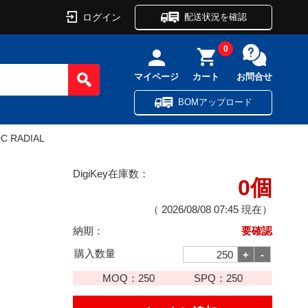
ログイン
配送状況を確認
0
マイページ
カート
お問合せ
BOMアップロード
DC RADIAL
DigiKey在庫数：
0個
（
2026/08/08 07:45
現在）
納期：
要確認
購入数量
MOQ：
250
SPQ：
250