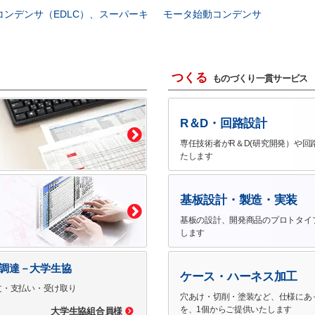
コンデンサ（EDLC）、スーパーキ
モータ始動コンデンサ
つくる
ものづくり一貫サービス
R＆D・回路設計
専任技術者がR＆D(研究開発）や回
たします
基板設計・製造・実装
基板の設計、開発商品のプロトタイ
します
で調達－大学生協
ケース・ハーネス加工
文・支払い・受け取り
穴あけ・切削・塗装など、仕様にあ
を、1個からご提供いたします
大学生協組合員様