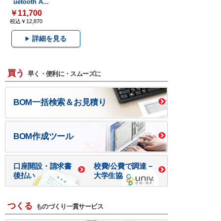
uetooth A...
￥11,700
税込￥12,870
詳細を見る
買う
早く・便利に・スムーズに
BOM一括検索＆お見積り
BOM作成ツール
口座開設・請求書
校費/公費で調達－
後払い
大学生協
つくる
ものづくり一貫サービス