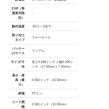
ESR（等
価直列抵
-
抗）
動作温度
-55°C～105°C
取り付け
スルーホール
タイプ
パッケー
ラジアル
ジ/ケース
サイズ/寸
長さ0.689インチ x 幅0.295イ
法
ンチ（17.50mm x 7.50mm）
高さ - 座
高（最
0.650インチ（16.50mm）
大）
終端
PCピン
リード間
0.591インチ（15.00mm）
隔