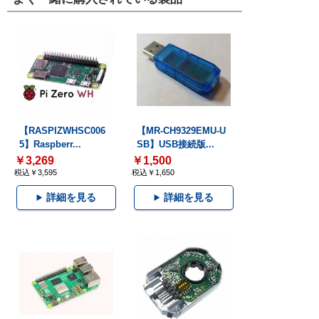
【RASPIZWHSC006
【MR-CH9329EMU-U
5】Raspberr...
SB】USB接続版...
￥3,269
￥1,500
税込￥3,595
税込￥1,650
詳細を見る
詳細を見る