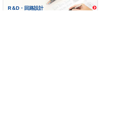
R＆D・回路設計
基板設計・製造・実装
ケース・ハーネス加工
※掲載されている価格には消費税、各種手数料が含まれ
ておりません。別途消費税およびお支払方法に応じた
手数料が必要になります。
※このホームページに掲載されている、記事・写真の一
部または全部をそのまま、または改変して利用・転
載・転用することを禁じます。
※商品によって販売価格が店頭価格と異なる場合がござ
います。
※弊社ではお客様が商品を選びやすくするためにデータ
シートの提供や技術情報、商品画像の表示を行ってい