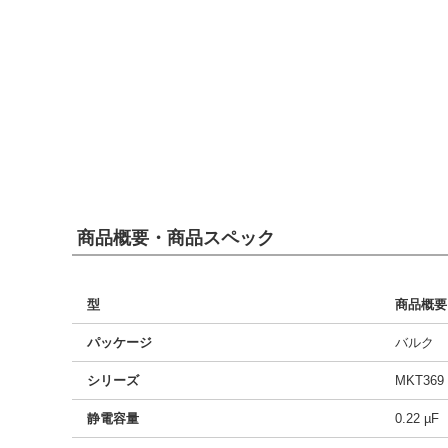
商品概要・商品スペック
型
商品概要
パッケージ
バルク
シリーズ
MKT369
静電容量
0.22 µF