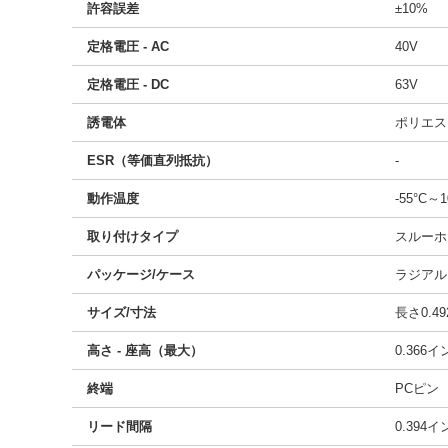
許容誤差
±10%
定格電圧 - AC
40V
定格電圧 - DC
63V
誘電体
ポリエス
ESR（等価直列抵抗）
-
動作温度
-55°C～1
取り付けタイプ
スルーホ
パッケージ/ケース
ラジアル
サイズ/寸法
長さ0.49
高さ - 座高（最大）
0.366
終端
PCピン
リード間隔
0.394