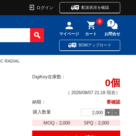
ログイン
配送状況を確認
0
マイページ
カート
お問合せ
BOMアップロード
DC RADIAL
DigiKey在庫数：
0個
（
2026/08/07 21:18
現在）
納期：
要確認
購入数量
MOQ：
2,000
SPQ：
2,000