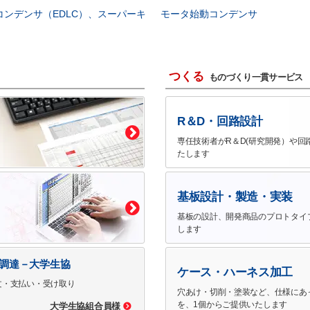
コンデンサ（EDLC）、スーパーキ
モータ始動コンデンサ
つくる
ものづくり一貫サービス
R＆D・回路設計
専任技術者がR＆D(研究開発）や回
たします
基板設計・製造・実装
基板の設計、開発商品のプロトタイ
します
で調達－大学生協
ケース・ハーネス加工
文・支払い・受け取り
穴あけ・切削・塗装など、仕様にあ
を、1個からご提供いたします
大学生協組合員様