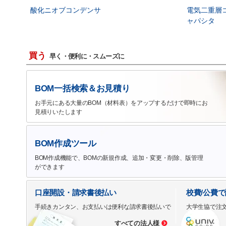
酸化ニオブコンデンサ
電気二重層
ャパシタ
買う
早く・便利に・スムーズに
BOM一括検索＆お見積り
お手元にある大量のBOM（材料表）をアップするだけで即時にお
見積りいたします
BOM作成ツール
BOM作成機能で、BOMの新規作成、追加・変更・削除、版管理
ができます
口座開設・請求書後払い
校費/公費
手続きカンタン、お支払いは便利な請求書後払いで
大学生協で注
すべての法人様