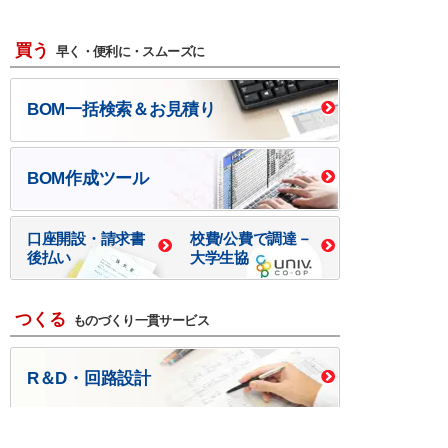
買う
早く・便利に・スムーズに
BOM一括検索＆お見積り
BOM作成ツール
口座開設・請求書
校費/公費で調達－
後払い
大学生協
つくる
ものづくり一貫サービス
R＆D・回路設計
基板設計・製造・実装