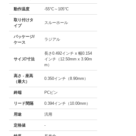
動作温度
-55°C～105°C
取り付けタ
スルーホール
イプ
パッケージ/
ラジアル
ケース
長さ0.492インチ x 幅0.154
サイズ/寸法
インチ（12.50mm x 3.90m
m）
高さ - 座高
0.350インチ（8.90mm）
（最大）
終端
PCピン
リード間隔
0.394インチ（10.00mm）
用途
汎用
定格値
-