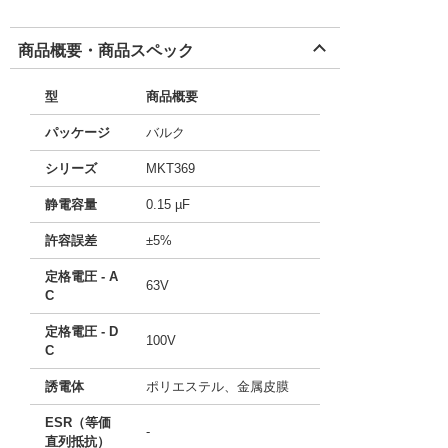
商品概要・商品スペック
型
商品概要
パッケージ
バルク
シリーズ
MKT369
静電容量
0.15 µF
許容誤差
±5%
定格電圧 - A
63V
C
定格電圧 - D
100V
C
誘電体
ポリエステル、金属皮膜
ESR（等価
-
直列抵抗）