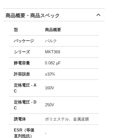
商品概要・商品スペック
型
商品概要
パッケージ
バルク
シリーズ
MKT369
静電容量
0.082 µF
許容誤差
±10%
定格電圧 - A
160V
C
定格電圧 - D
250V
C
誘電体
ポリエステル、金属皮膜
ESR（等価
-
直列抵抗）