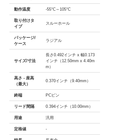
動作温度
-55°C～105°C
取り付けタ
スルーホール
イプ
パッケージ/
ラジアル
ケース
長さ0.492インチ x 幅0.173
サイズ/寸法
インチ（12.50mm x 4.40m
m）
高さ - 座高
0.370インチ（9.40mm）
（最大）
終端
PCピン
リード間隔
0.394インチ（10.00mm）
用途
汎用
定格値
-