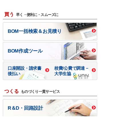
買う
早く・便利に・スムーズに
BOM一括検索＆お見積り
BOM作成ツール
口座開設・請求書
校費/公費で調達－
後払い
大学生協
つくる
ものづくり一貫サービス
R＆D・回路設計
基板設計・製造・実装