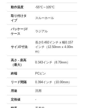
動作温度
-55°C～105°C
取り付けタ
スルーホール
イプ
パッケージ/
ラジアル
ケース
長さ0.492インチ x 幅0.157
サイズ/寸法
インチ（12.50mm x 4.00m
m）
高さ - 座高
0.343インチ（8.70mm）
（最大）
終端
PCピン
リード間隔
0.394インチ（10.00mm）
用途
汎用
定格値
-