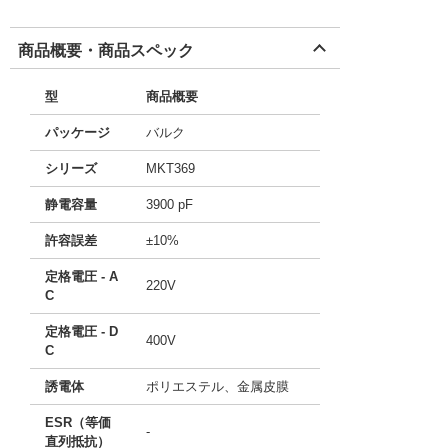
商品概要・商品スペック
型
商品概要
パッケージ
バルク
シリーズ
MKT369
静電容量
3900 pF
許容誤差
±10%
定格電圧 - A
220V
C
定格電圧 - D
400V
C
誘電体
ポリエステル、金属皮膜
ESR（等価
-
直列抵抗）