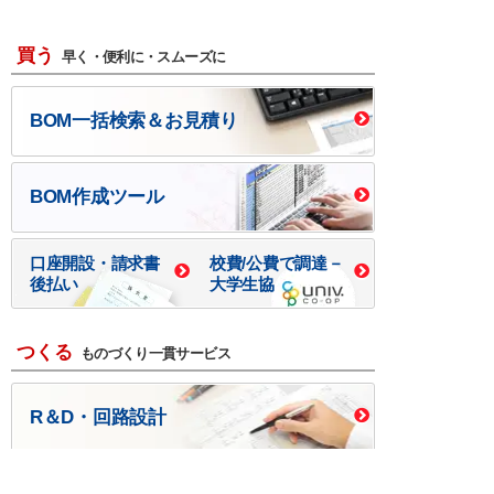
買う
早く・便利に・スムーズに
BOM一括検索＆お見積り
BOM作成ツール
口座開設・請求書
校費/公費で調達－
後払い
大学生協
つくる
ものづくり一貫サービス
R＆D・回路設計
基板設計・製造・実装