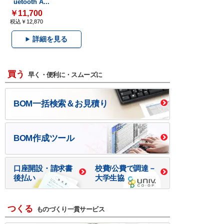
uetooth A...
￥11,700
税込￥12,870
詳細を見る
買う
早く・便利に・スムーズに
BOM一括検索＆お見積り
BOM作成ツール
口座開設・請求書
校費/公費で調達－
後払い
大学生協
つくる
ものづくり一貫サービス