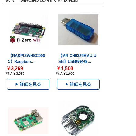
【RASPIZWHSC006
【MR-CH9329EMU-U
5】Raspberr...
SB】USB接続版...
￥3,269
￥1,500
税込￥3,595
税込￥1,650
詳細を見る
詳細を見る