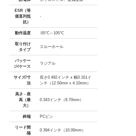
ESR（等
価直列抵
-
抗）
動作温度
-55°C～105°C
取り付け
スルーホール
タイプ
パッケー
ラジアル
ジ/ケース
サイズ/寸
長さ0.492インチ x 幅0.161イ
法
ンチ（12.50mm x 4.10mm）
高さ - 座
高（最
0.343インチ（8.70mm）
大）
終端
PCピン
リード間
0.394インチ（10.00mm）
隔