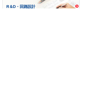
R＆D・回路設計
基板設計・製造・実装
ケース・ハーネス加工
※掲載されている価格には消費税、各種手数料が含まれ
ておりません。別途消費税およびお支払方法に応じた
手数料が必要になります。
※このホームページに掲載されている、記事・写真の一
部または全部をそのまま、または改変して利用・転
載・転用することを禁じます。
※商品によって販売価格が店頭価格と異なる場合がござ
います。
※弊社ではお客様が商品を選びやすくするためにデータ
シートの提供や技術情報、商品画像の表示を行ってい