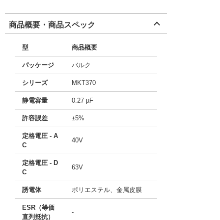
商品概要・商品スペック
型
商品概要
パッケージ
バルク
シリーズ
MKT370
静電容量
0.27 µF
許容誤差
±5%
定格電圧 - A
40V
C
定格電圧 - D
63V
C
誘電体
ポリエステル、金属皮膜
ESR（等価
-
直列抵抗）