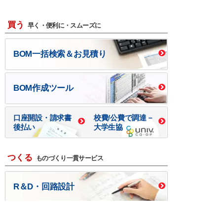
買う
早く・便利に・スムーズに
BOM一括検索＆お見積り
BOM作成ツール
口座開設・請求書
校費/公費で調達－
後払い
大学生協
つくる
ものづくり一貫サービス
R＆D・回路設計
基板設計・製造・実装