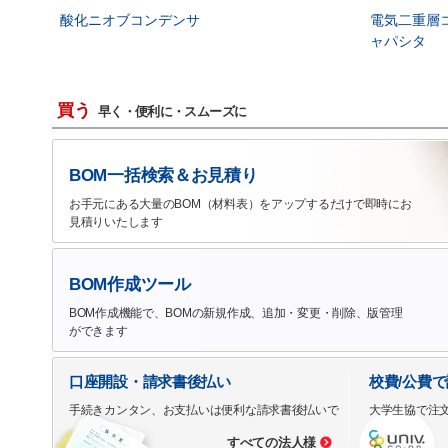
酸化ニオブコンデンサ
電気二重層
ャパシタ
買う
早く・便利に・スムーズに
BOM一括検索＆お見積り
お手元にある大量のBOM（材料表）をアップするだけで即時にお
見積りいたします
BOM作成ツール
BOM作成機能で、BOMの新規作成、追加・変更・削除、版管理
ができます
口座開設・請求書後払い
校費/公費
手続きカンタン、お支払いは便利な請求書後払いで
大学生協で注
すべての法人様