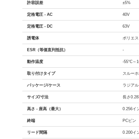
許容誤差
±5%
定格電圧 - AC
40V
定格電圧 - DC
63V
誘電体
ポリエス
ESR（等価直列抵抗）
-
動作温度
-55°C～1
取り付けタイプ
スルーホ
パッケージ/ケース
ラジアル
サイズ/寸法
長さ0.28
高さ - 座高（最大）
0.256
終端
PCピン
リード間隔
0.200