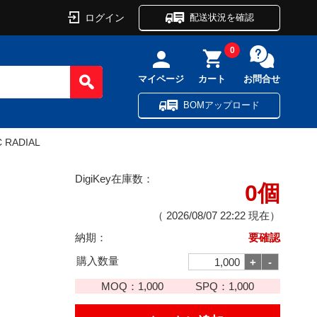
ログイン
配送状況を確認
0
マイページ
カート
お問合せ
BOMアップロード
C RADIAL
DigiKey在庫数：
0個
（
2026/08/07 22:22
現在）
納期：
要確認
購入数量
MOQ：
1,000
SPQ：
1,000