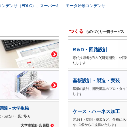
コンデンサ（EDLC）、スーパーキ
モータ始動コンデンサ
つくる
ものづくり一貫サービス
R＆D・回路設計
専任技術者がR＆D(研究開発）や回
たします
基板設計・製造・実装
基板の設計、開発商品のプロトタイ
します
で調達－大学生協
ケース・ハーネス加工
文・支払い・受け取り
穴あけ・切削・塗装など、仕様にあ
を、1個からご提供いたします
大学生協組合員様