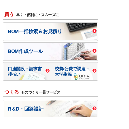
買う
早く・便利に・スムーズに
BOM一括検索＆お見積り
BOM作成ツール
口座開設・請求書
校費/公費で調達－
後払い
大学生協
つくる
ものづくり一貫サービス
R＆D・回路設計
基板設計・製造・実装