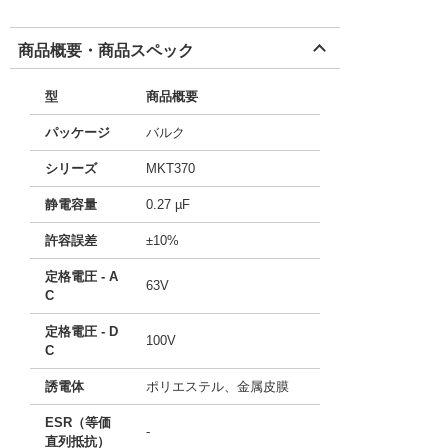
商品概要・商品スペック
型
商品概要
パッケージ
バルク
シリーズ
MKT370
静電容量
0.27 µF
許容誤差
±10%
定格電圧 - A
63V
C
定格電圧 - D
100V
C
誘電体
ポリエステル、金属皮膜
ESR（等価
-
直列抵抗）