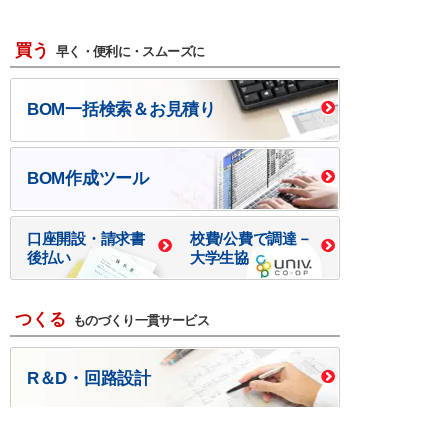
買う
早く・便利に・スムーズに
BOM一括検索＆お見積り
BOM作成ツール
口座開設・請求書
校費/公費で調達－
後払い
大学生協
つくる
ものづくり一貫サービス
R＆D・回路設計
基板設計・製造・実装