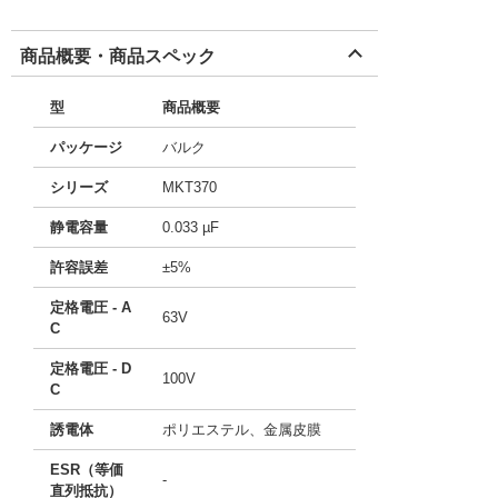
商品概要・商品スペック
型
商品概要
パッケージ
バルク
シリーズ
MKT370
静電容量
0.033 µF
許容誤差
±5%
定格電圧 - A
63V
C
定格電圧 - D
100V
C
誘電体
ポリエステル、金属皮膜
ESR（等価
-
直列抵抗）