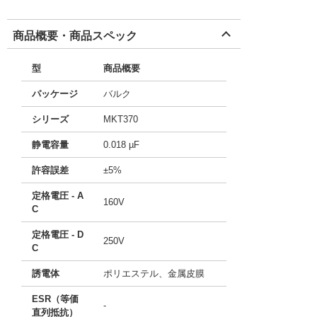
商品概要・商品スペック
型
商品概要
パッケージ
バルク
シリーズ
MKT370
静電容量
0.018 µF
許容誤差
±5%
定格電圧 - A
160V
C
定格電圧 - D
250V
C
誘電体
ポリエステル、金属皮膜
ESR（等価
-
直列抵抗）