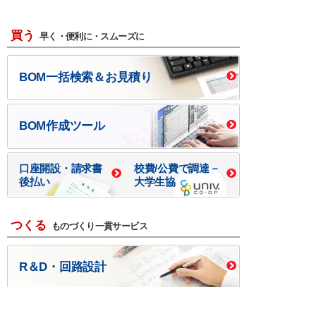
買う
早く・便利に・スムーズに
BOM一括検索＆お見積り
BOM作成ツール
口座開設・請求書
校費/公費で調達－
後払い
大学生協
つくる
ものづくり一貫サービス
R＆D・回路設計
基板設計・製造・実装