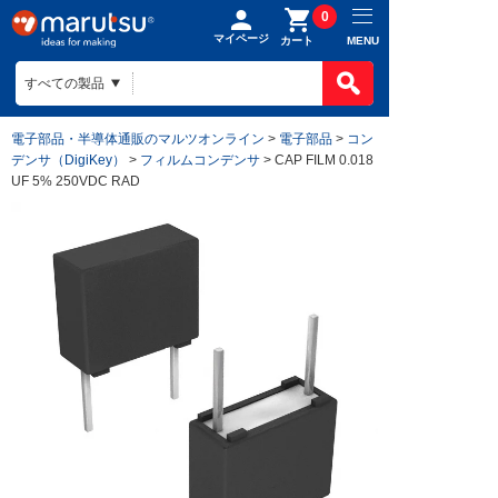
0
マイページ
MENU
カート
電子部品・半導体通販のマルツオンライン
>
電子部品
>
コン
デンサ（DigiKey）
>
フィルムコンデンサ
> CAP FILM 0.018
UF 5% 250VDC RAD