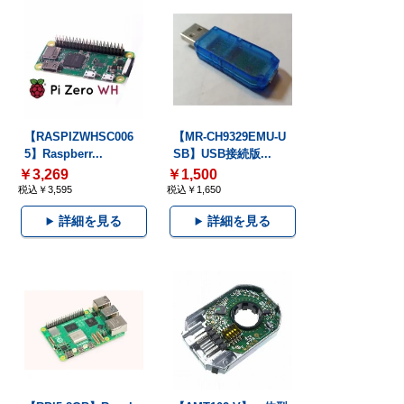
【RASPIZWHSC006
【MR-CH9329EMU-U
5】Raspberr...
SB】USB接続版...
￥3,269
￥1,500
税込￥3,595
税込￥1,650
詳細を見る
詳細を見る