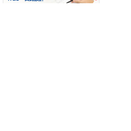
基板設計・製造・実装
ケース・ハーネス加工
※掲載されている価格には消費税、各種手数料が含まれ
ておりません。別途消費税およびお支払方法に応じた
手数料が必要になります。
※このホームページに掲載されている、記事・写真の一
部または全部をそのまま、または改変して利用・転
載・転用することを禁じます。
※商品によって販売価格が店頭価格と異なる場合がござ
います。
※弊社ではお客様が商品を選びやすくするためにデータ
シートの提供や技術情報、商品画像の表示を行ってい
ます。
しかしさまざまな事情により、これらの情報がすべて