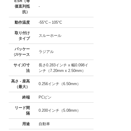
ESR（等
価直列抵
-
抗）
動作温度
-55°C～105°C
取り付け
スルーホール
タイプ
パッケー
ラジアル
ジ/ケース
サイズ/寸
長さ0.283インチ x 幅0.098イ
法
ンチ（7.20mm x 2.50mm）
高さ - 座高
0.256インチ（6.50mm）
（最大）
終端
PCピン
リード間
0.200インチ（5.08mm）
隔
用途
自動車