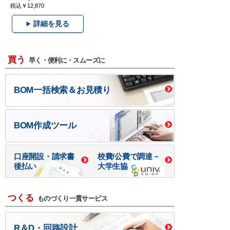
税込￥12,870
詳細を見る
買う
早く・便利に・スムーズに
BOM一括検索＆お見積り
BOM作成ツール
口座開設・請求書
校費/公費で調達－
後払い
大学生協
つくる
ものづくり一貫サービス
R＆D・回路設計