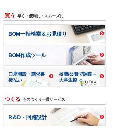
買う
早く・便利に・スムーズに
BOM一括検索＆お見積り
BOM作成ツール
口座開設・請求書
校費/公費で調達－
後払い
大学生協
つくる
ものづくり一貫サービス
R＆D・回路設計
基板設計・製造・実装