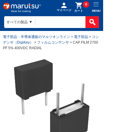
0
マイページ
MENU
カート
電子部品・半導体通販のマルツオンライン
>
電子部品
>
コン
デンサ（DigiKey）
>
フィルムコンデンサ
> CAP FILM 2700
PF 5% 400VDC RADIAL