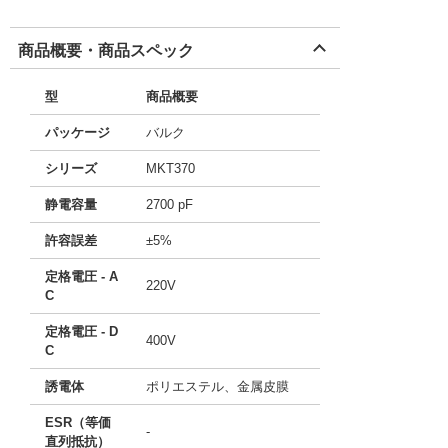
商品概要・商品スペック
型
商品概要
パッケージ
バルク
シリーズ
MKT370
静電容量
2700 pF
許容誤差
±5%
定格電圧 - A
220V
C
定格電圧 - D
400V
C
誘電体
ポリエステル、金属皮膜
ESR（等価
-
直列抵抗）