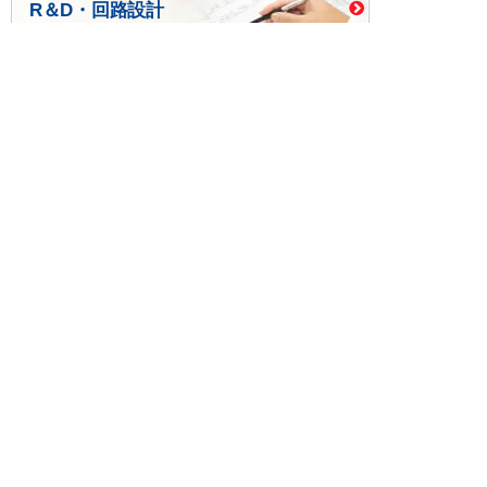
R＆D・回路設計
基板設計・製造・実装
ケース・ハーネス加工
※掲載されている価格には消費税、各種手数料が含まれ
ておりません。別途消費税およびお支払方法に応じた
手数料が必要になります。
※このホームページに掲載されている、記事・写真の一
部または全部をそのまま、または改変して利用・転
載・転用することを禁じます。
※商品によって販売価格が店頭価格と異なる場合がござ
います。
※弊社ではお客様が商品を選びやすくするためにデータ
シートの提供や技術情報、商品画像の表示を行ってい
ます。