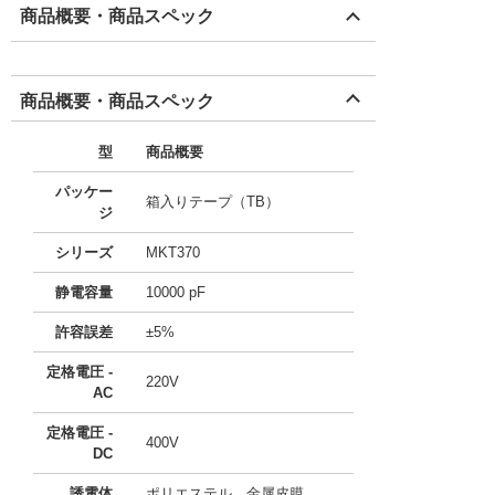
商品概要・商品スペック
商品概要・商品スペック
型
商品概要
パッケー
箱入りテープ（TB）
ジ
シリーズ
MKT370
静電容量
10000 pF
許容誤差
±5%
定格電圧 -
220V
AC
定格電圧 -
400V
DC
誘電体
ポリエステル、金属皮膜