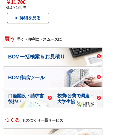
￥11,700
税込￥12,870
詳細を見る
買う
早く・便利に・スムーズに
BOM一括検索＆お見積り
BOM作成ツール
口座開設・請求書
校費/公費で調達－
後払い
大学生協
つくる
ものづくり一貫サービス