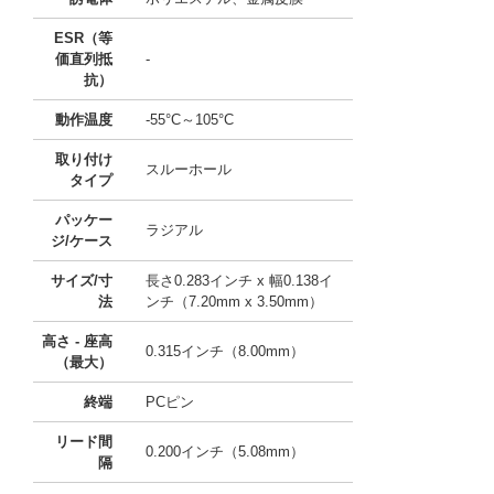
ESR（等
価直列抵
-
抗）
動作温度
-55°C～105°C
取り付け
スルーホール
タイプ
パッケー
ラジアル
ジ/ケース
サイズ/寸
長さ0.283インチ x 幅0.138イ
法
ンチ（7.20mm x 3.50mm）
高さ - 座高
0.315インチ（8.00mm）
（最大）
終端
PCピン
リード間
0.200インチ（5.08mm）
隔