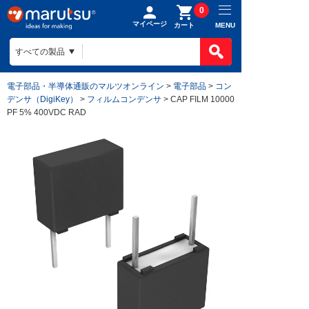
0
マイページ
MENU
カート
電子部品・半導体通販のマルツオンライン
>
電子部品
>
コン
デンサ（DigiKey）
>
フィルムコンデンサ
> CAP FILM 10000
PF 5% 400VDC RAD