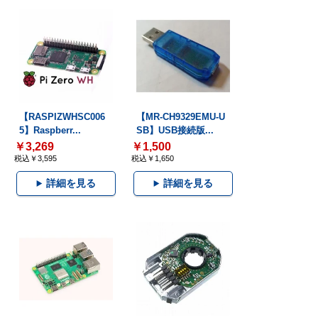
【RASPIZWHSC006
【MR-CH9329EMU-U
5】Raspberr...
SB】USB接続版...
￥3,269
￥1,500
税込￥3,595
税込￥1,650
詳細を見る
詳細を見る