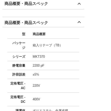
商品概要・商品スペック
商品概要・商品スペック
型
商品概要
パッケー
箱入りテープ（TB）
ジ
シリーズ
MKT370
静電容量
2200 pF
許容誤差
±5%
定格電圧 -
220V
AC
定格電圧 -
400V
DC
誘電体
ポリエステル、金属皮膜