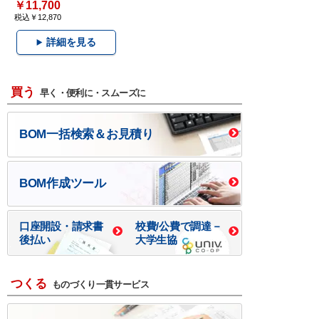
￥11,700
税込￥12,870
詳細を見る
買う
早く・便利に・スムーズに
BOM一括検索＆お見積り
BOM作成ツール
口座開設・請求書
校費/公費で調達－
後払い
大学生協
つくる
ものづくり一貫サービス