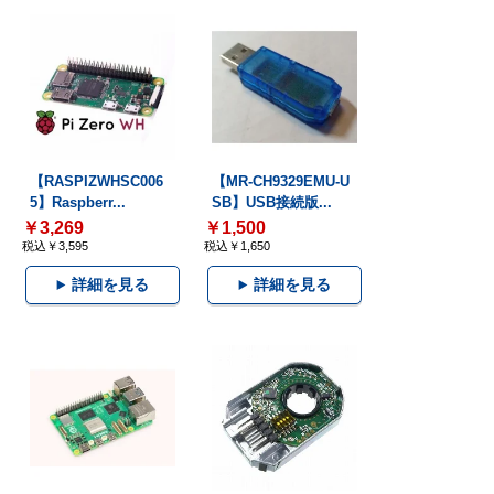
【RASPIZWHSC006
【MR-CH9329EMU-U
5】Raspberr...
SB】USB接続版...
￥3,269
￥1,500
税込￥3,595
税込￥1,650
詳細を見る
詳細を見る