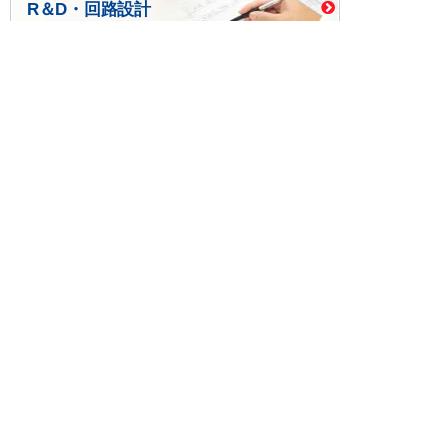
R＆D・回路設計
基板設計・製造・実装
ケース・ハーネス加工
※掲載されている価格には消費税、各種手数料が含まれ
ておりません。別途消費税およびお支払方法に応じた
手数料が必要になります。
※このホームページに掲載されている、記事・写真の一
部または全部をそのまま、または改変して利用・転
載・転用することを禁じます。
※商品によって販売価格が店頭価格と異なる場合がござ
います。
※弊社ではお客様が商品を選びやすくするためにデータ
シートの提供や技術情報、商品画像の表示を行ってい
ます。