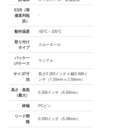
ESR（等
価直列抵
-
抗）
動作温度
-55°C～105°C
取り付け
スルーホール
タイプ
パッケー
ラジアル
ジ/ケース
サイズ/寸
長さ0.283インチ x 幅0.098イ
法
ンチ（7.20mm x 2.50mm）
高さ - 座高
0.256インチ（6.50mm）
（最大）
終端
PCピン
リード間
0.200インチ（5.08mm）
隔