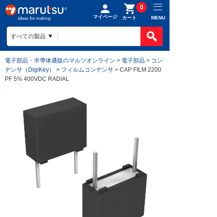
0
マイページ
MENU
カート
電子部品・半導体通販のマルツオンライン
>
電子部品
>
コン
デンサ（DigiKey）
>
フィルムコンデンサ
> CAP FILM 2200
PF 5% 400VDC RADIAL