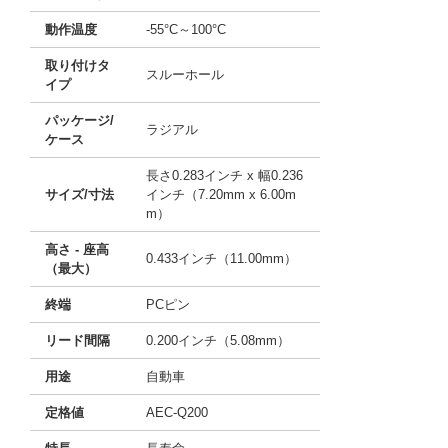
動作温度
-55°C～100°C
取り付けタ
スルーホール
イプ
パッケージ/
ラジアル
ケース
長さ0.283インチ x 幅0.236
サイズ/寸法
インチ（7.20mm x 6.00m
m）
高さ - 座高
0.433インチ（11.00mm）
（最大）
終端
PCピン
リード間隔
0.200インチ（5.08mm）
用途
自動車
定格値
AEC-Q200