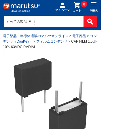
0
マイページ
MENU
カート
電子部品・半導体通販のマルツオンライン
>
電子部品
>
コン
デンサ（DigiKey）
>
フィルムコンデンサ
> CAP FILM 1.5UF
10% 63VDC RADIAL