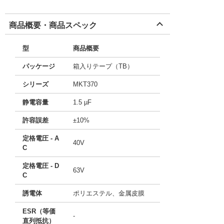
商品概要・商品スペック
型
商品概要
パッケージ
箱入りテープ（TB）
シリーズ
MKT370
静電容量
1.5 µF
許容誤差
±10%
定格電圧 - A
40V
C
定格電圧 - D
63V
C
誘電体
ポリエステル、金属皮膜
ESR（等価
-
直列抵抗）