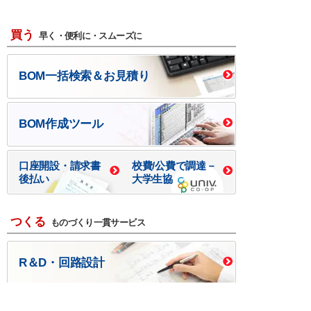
買う
早く・便利に・スムーズに
BOM一括検索＆お見積り
BOM作成ツール
口座開設・請求書
校費/公費で調達－
後払い
大学生協
つくる
ものづくり一貫サービス
R＆D・回路設計
基板設計・製造・実装