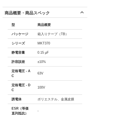
商品概要・商品スペック
型
商品概要
パッケージ
箱入りテープ（TB）
シリーズ
MKT370
静電容量
0.15 µF
許容誤差
±10%
定格電圧 - A
63V
C
定格電圧 - D
100V
C
誘電体
ポリエステル、金属皮膜
ESR（等価
-
直列抵抗）