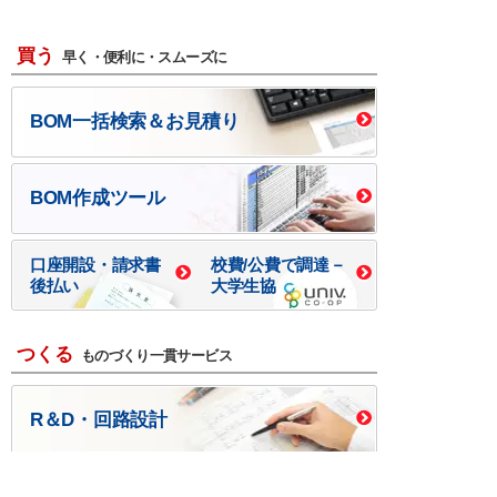
買う
早く・便利に・スムーズに
BOM一括検索＆お見積り
BOM作成ツール
口座開設・請求書
校費/公費で調達－
後払い
大学生協
つくる
ものづくり一貫サービス
R＆D・回路設計
基板設計・製造・実装