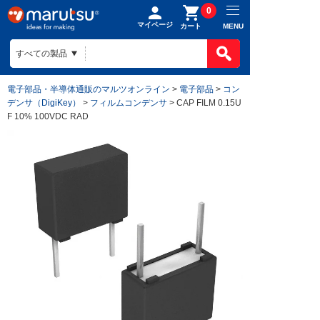
0
マイページ
MENU
カート
電子部品・半導体通販のマルツオンライン
>
電子部品
>
コン
デンサ（DigiKey）
>
フィルムコンデンサ
> CAP FILM 0.15U
F 10% 100VDC RAD