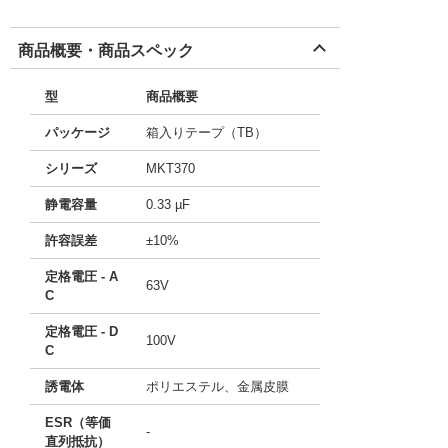
商品概要・商品スペック
型
商品概要
パッケージ
箱入りテープ（TB）
シリーズ
MKT370
静電容量
0.33 µF
許容誤差
±10%
定格電圧 - A
63V
C
定格電圧 - D
100V
C
誘電体
ポリエステル、金属皮膜
ESR（等価
-
直列抵抗）