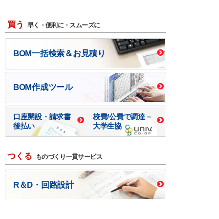
買う
早く・便利に・スムーズに
BOM一括検索＆お見積り
BOM作成ツール
口座開設・請求書
校費/公費で調達－
後払い
大学生協
つくる
ものづくり一貫サービス
R＆D・回路設計
基板設計・製造・実装