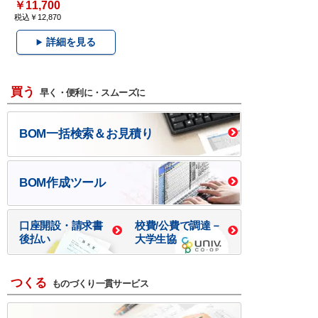
￥11,700
税込￥12,870
詳細を見る
買う
早く・便利に・スムーズに
BOM一括検索＆お見積り
BOM作成ツール
口座開設・請求書
校費/公費で調達－
後払い
大学生協
つくる
ものづくり一貫サービス