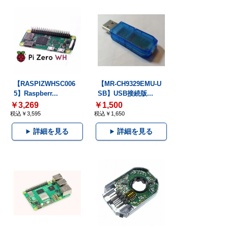
【RASPIZWHSC006
【MR-CH9329EMU-U
5】Raspberr...
SB】USB接続版...
￥3,269
￥1,500
税込￥3,595
税込￥1,650
詳細を見る
詳細を見る