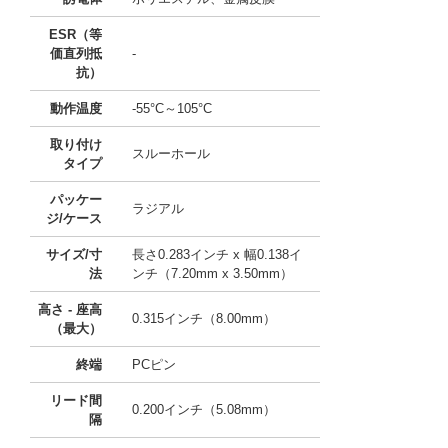
ESR（等
価直列抵
-
抗）
動作温度
-55°C～105°C
取り付け
スルーホール
タイプ
パッケー
ラジアル
ジ/ケース
サイズ/寸
長さ0.283インチ x 幅0.138イ
法
ンチ（7.20mm x 3.50mm）
高さ - 座高
0.315インチ（8.00mm）
（最大）
終端
PCピン
リード間
0.200インチ（5.08mm）
隔