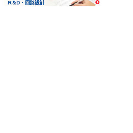
R＆D・回路設計
基板設計・製造・実装
ケース・ハーネス加工
※掲載されている価格には消費税、各種手数料が含まれ
ておりません。別途消費税およびお支払方法に応じた
手数料が必要になります。
※このホームページに掲載されている、記事・写真の一
部または全部をそのまま、または改変して利用・転
載・転用することを禁じます。
※商品によって販売価格が店頭価格と異なる場合がござ
います。
※弊社ではお客様が商品を選びやすくするためにデータ
シートの提供や技術情報、商品画像の表示を行ってい
ます。