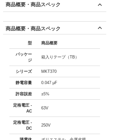
商品概要・商品スペック
商品概要・商品スペック
型
商品概要
パッケー
箱入りテープ（TB）
ジ
シリーズ
MKT370
静電容量
0.047 µF
許容誤差
±5%
定格電圧 -
63V
AC
定格電圧 -
250V
DC
誘電体
ポリエステル、金属皮膜