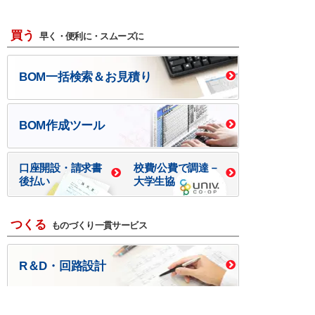
買う
早く・便利に・スムーズに
BOM一括検索＆お見積り
BOM作成ツール
口座開設・請求書
校費/公費で調達－
後払い
大学生協
つくる
ものづくり一貫サービス
R＆D・回路設計
基板設計・製造・実装