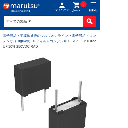
0
マイページ
MENU
カート
電子部品・半導体通販のマルツオンライン
>
電子部品
>
コン
デンサ（DigiKey）
>
フィルムコンデンサ
> CAP FILM 0.022
UF 10% 250VDC RAD