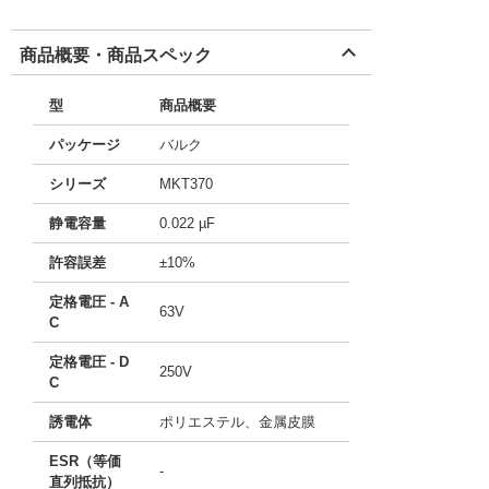
商品概要・商品スペック
型
商品概要
パッケージ
バルク
シリーズ
MKT370
静電容量
0.022 µF
許容誤差
±10%
定格電圧 - A
63V
C
定格電圧 - D
250V
C
誘電体
ポリエステル、金属皮膜
ESR（等価
-
直列抵抗）