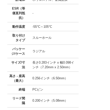
ESR（等
価直列抵
-
抗）
動作温度
-55°C～105°C
取り付け
スルーホール
タイプ
パッケー
ラジアル
ジ/ケース
サイズ/寸
長さ0.283インチ x 幅0.098イ
法
ンチ（7.20mm x 2.50mm）
高さ - 座高
0.256インチ（6.50mm）
（最大）
終端
PCピン
リード間
0.200インチ（5.08mm）
隔