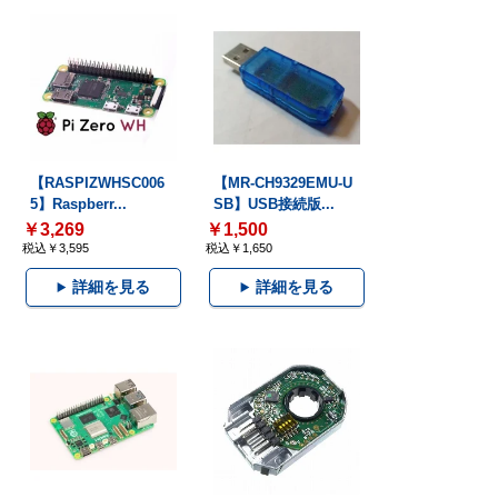
【RASPIZWHSC006
【MR-CH9329EMU-U
5】Raspberr...
SB】USB接続版...
￥3,269
￥1,500
税込￥3,595
税込￥1,650
詳細を見る
詳細を見る