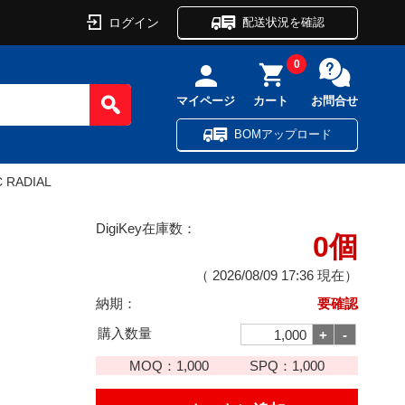
ログイン
配送状況を確認
0
マイページ
カート
お問合せ
BOMアップロード
C RADIAL
DigiKey在庫数：
0個
（
2026/08/09 17:36
現在）
納期：
要確認
購入数量
MOQ：
1,000
SPQ：
1,000