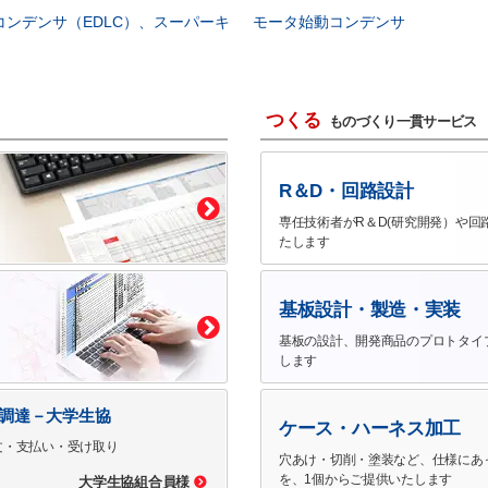
コンデンサ（EDLC）、スーパーキ
モータ始動コンデンサ
つくる
ものづくり一貫サービス
R＆D・回路設計
専任技術者がR＆D(研究開発）や回
たします
基板設計・製造・実装
基板の設計、開発商品のプロトタイ
します
で調達－大学生協
ケース・ハーネス加工
文・支払い・受け取り
穴あけ・切削・塗装など、仕様にあ
を、1個からご提供いたします
大学生協組合員様