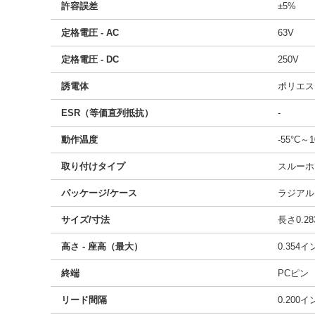
許容誤差
±5%
定格電圧 - AC
63V
定格電圧 - DC
250V
誘電体
ポリエス
ESR（等価直列抵抗）
-
動作温度
-55°C～1
取り付けタイプ
スルーホ
パッケージ/ケース
ラジアル
サイズ/寸法
長さ0.28
高さ - 座高（最大）
0.354
終端
PCピン
リード間隔
0.200