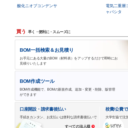
酸化ニオブコンデンサ
電気二重層
ャパシタ
買う
早く・便利に・スムーズに
BOM一括検索＆お見積り
お手元にある大量のBOM（材料表）をアップするだけで即時にお
見積りいたします
BOM作成ツール
BOM作成機能で、BOMの新規作成、追加・変更・削除、版管理
ができます
口座開設・請求書後払い
校費/公費
手続きカンタン、お支払いは便利な請求書後払いで
大学生協で注
すべての法人様