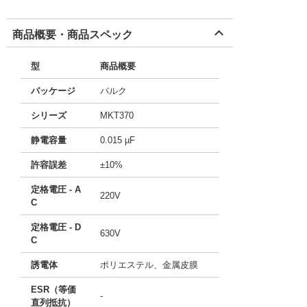
商品概要・商品スペック
型
商品概要
パッケージ
バルク
シリーズ
MKT370
静電容量
0.015 µF
許容誤差
±10%
定格電圧 - A
220V
C
定格電圧 - D
630V
C
誘電体
ポリエステル、金属皮膜
ESR（等価
-
直列抵抗）