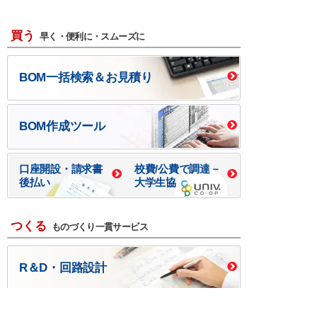
買う
早く・便利に・スムーズに
BOM一括検索＆お見積り
BOM作成ツール
口座開設・請求書
校費/公費で調達－
後払い
大学生協
つくる
ものづくり一貫サービス
R＆D・回路設計
基板設計・製造・実装