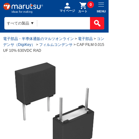
0
マイページ
MENU
カート
電子部品・半導体通販のマルツオンライン
>
電子部品
>
コン
デンサ（DigiKey）
>
フィルムコンデンサ
> CAP FILM 0.015
UF 10% 630VDC RAD