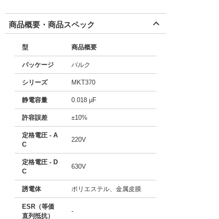
商品概要・商品スペック
型
商品概要
パッケージ
バルク
シリーズ
MKT370
静電容量
0.018 µF
許容誤差
±10%
定格電圧 - A
220V
C
定格電圧 - D
630V
C
誘電体
ポリエステル、金属皮膜
ESR（等価
-
直列抵抗）