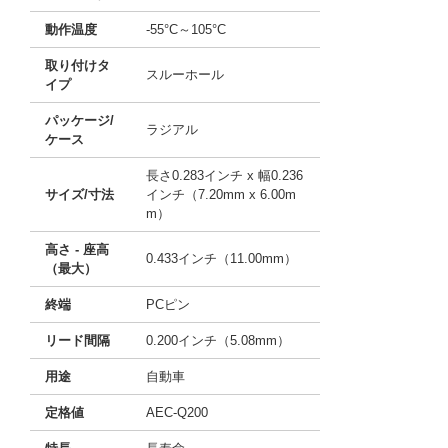
動作温度
-55°C～105°C
取り付けタ
スルーホール
イプ
パッケージ/
ラジアル
ケース
長さ0.283インチ x 幅0.236
サイズ/寸法
インチ（7.20mm x 6.00m
m）
高さ - 座高
0.433インチ（11.00mm）
（最大）
終端
PCピン
リード間隔
0.200インチ（5.08mm）
用途
自動車
定格値
AEC-Q200