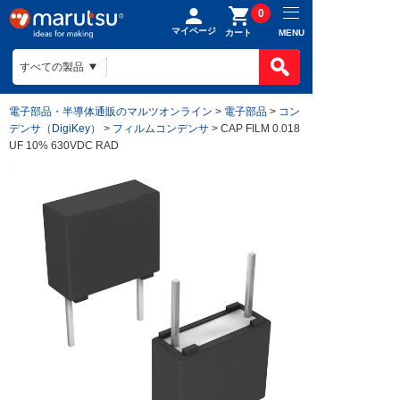
0
マイページ
MENU
カート
電子部品・半導体通販のマルツオンライン
>
電子部品
>
コン
デンサ（DigiKey）
>
フィルムコンデンサ
> CAP FILM 0.018
UF 10% 630VDC RAD