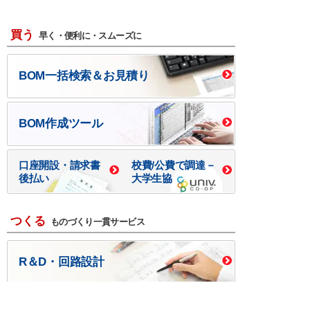
買う
早く・便利に・スムーズに
BOM一括検索＆お見積り
BOM作成ツール
口座開設・請求書
校費/公費で調達－
後払い
大学生協
つくる
ものづくり一貫サービス
R＆D・回路設計
基板設計・製造・実装