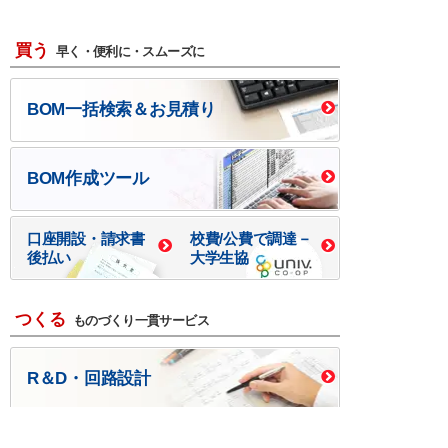
買う
早く・便利に・スムーズに
BOM一括検索＆お見積り
BOM作成ツール
口座開設・請求書
校費/公費で調達－
後払い
大学生協
つくる
ものづくり一貫サービス
R＆D・回路設計
基板設計・製造・実装