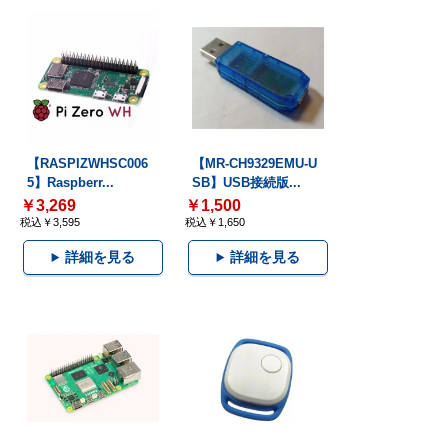
【RASPIZWHSC006
【MR-CH9329EMU-U
5】Raspberr...
SB】USB接続版...
￥3,269
￥1,500
税込￥3,595
税込￥1,650
詳細を見る
詳細を見る