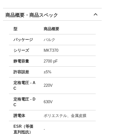
商品概要・商品スペック
型
商品概要
パッケージ
バルク
シリーズ
MKT370
静電容量
2700 pF
許容誤差
±5%
定格電圧 - A
220V
C
定格電圧 - D
630V
C
誘電体
ポリエステル、金属皮膜
ESR（等価
-
直列抵抗）