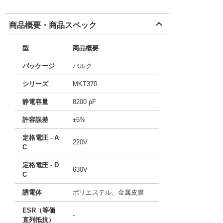
商品概要・商品スペック
型
商品概要
パッケージ
バルク
シリーズ
MKT370
静電容量
8200 pF
許容誤差
±5%
定格電圧 - A
220V
C
定格電圧 - D
630V
C
誘電体
ポリエステル、金属皮膜
ESR（等価
-
直列抵抗）