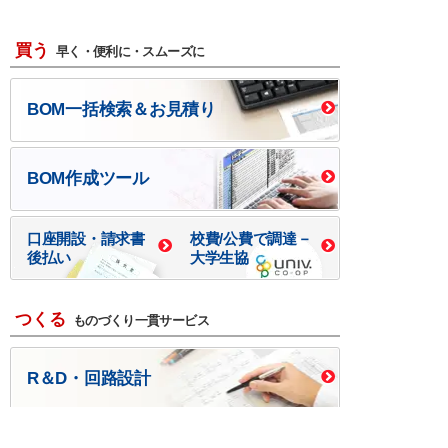
買う
早く・便利に・スムーズに
BOM一括検索＆お見積り
BOM作成ツール
口座開設・請求書
校費/公費で調達－
後払い
大学生協
つくる
ものづくり一貫サービス
R＆D・回路設計
基板設計・製造・実装