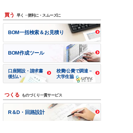
買う
早く・便利に・スムーズに
BOM一括検索＆お見積り
BOM作成ツール
口座開設・請求書
校費/公費で調達－
後払い
大学生協
つくる
ものづくり一貫サービス
R＆D・回路設計
基板設計・製造・実装