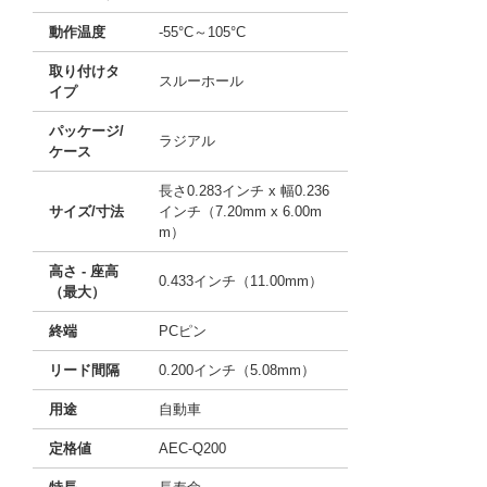
動作温度
-55°C～105°C
取り付けタ
スルーホール
イプ
パッケージ/
ラジアル
ケース
長さ0.283インチ x 幅0.236
サイズ/寸法
インチ（7.20mm x 6.00m
m）
高さ - 座高
0.433インチ（11.00mm）
（最大）
終端
PCピン
リード間隔
0.200インチ（5.08mm）
用途
自動車
定格値
AEC-Q200