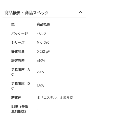
商品概要・商品スペック
型
商品概要
パッケージ
バルク
シリーズ
MKT370
静電容量
0.022 µF
許容誤差
±10%
定格電圧 - A
220V
C
定格電圧 - D
630V
C
誘電体
ポリエステル、金属皮膜
ESR（等価
-
直列抵抗）