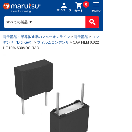
0
マイページ
MENU
カート
電子部品・半導体通販のマルツオンライン
>
電子部品
>
コン
デンサ（DigiKey）
>
フィルムコンデンサ
> CAP FILM 0.022
UF 10% 630VDC RAD